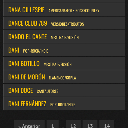
DANA GILLESPIE
AMERICANA/FOLK ROCK/COUNTRY
DANCE CLUB 789
VERSIONES/TRIBUTOS
DANDO EL CANTE
MESTIZAJE/FUSIÓN
DANI
POP-ROCK/INDIE
DANI BOTILLO
MESTIZAJE/FUSIÓN
DANI DE MORÓN
FLAMENCO/COPLA
DANI DOCE
CANTAUTORES
DANI FERNÁNDEZ
POP-ROCK/INDIE
« Anterior
1
...
12
13
14