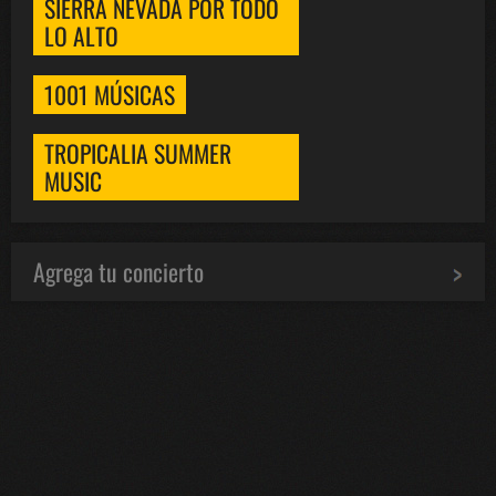
SIERRA NEVADA POR TODO
LO ALTO
1001 MÚSICAS
TROPICALIA SUMMER
MUSIC
Agrega tu concierto
Bololoco · conciertosengranada.es
Online · Te ayudo a encontrar conciertos