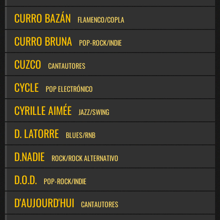
CURRO BAZÁN
FLAMENCO/COPLA
CURRO BRUNA
POP-ROCK/INDIE
CUZCO
CANTAUTORES
CYCLE
POP ELECTRÓNICO
CYRILLE AIMÉE
JAZZ/SWING
D. LATORRE
BLUES/RNB
D.NADIE
ROCK/ROCK ALTERNATIVO
D.O.D.
POP-ROCK/INDIE
D'AUJOURD'HUI
CANTAUTORES