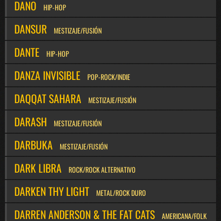
DANO
HIP-HOP
DANSUR
MESTIZAJE/FUSIÓN
DANTE
HIP-HOP
DANZA INVISIBLE
POP-ROCK/INDIE
DAQQAT SAHARA
MESTIZAJE/FUSIÓN
DARASH
MESTIZAJE/FUSIÓN
DARBUKA
MESTIZAJE/FUSIÓN
DARK LIBRA
ROCK/ROCK ALTERNATIVO
DARKEN THY LIGHT
METAL/ROCK DURO
DARREN ANDERSON & THE FAT CATS
AMERICANA/FOLK