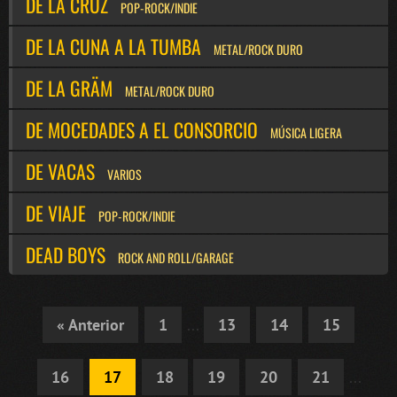
DE LA CRUZ
POP-ROCK/INDIE
DE LA CUNA A LA TUMBA
METAL/ROCK DURO
DE LA GRÄM
METAL/ROCK DURO
DE MOCEDADES A EL CONSORCIO
MÚSICA LIGERA
DE VACAS
VARIOS
DE VIAJE
POP-ROCK/INDIE
DEAD BOYS
ROCK AND ROLL/GARAGE
« Anterior
1
...
13
14
15
16
17
18
19
20
21
...