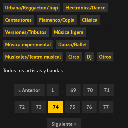
Urbana/Reggaeton/Trap
Electrónica/Dance
Cantautores
Flamenco/Copla
Clásica
Versiones/Tributos
Música ligera
Música experimental
Danza/Ballet
Musicales/Teatro musical
Circo
Dj
Otros
Todos los artistas y bandas.
« Anterior
1
...
69
70
71
72
73
74
75
76
77
Siguiente »