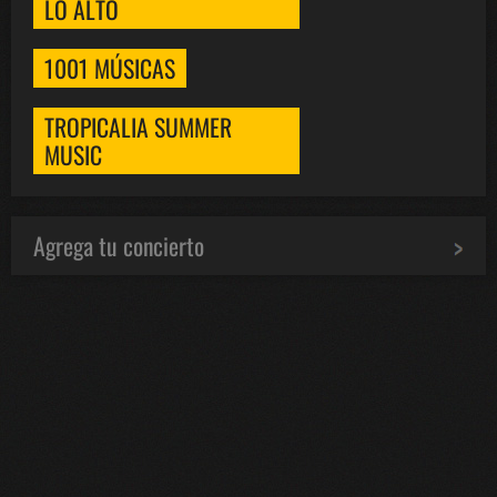
LO ALTO
1001 MÚSICAS
TROPICALIA SUMMER
MUSIC
Agrega tu concierto
Bololoco · conciertosengranada.es
Online · Te ayudo a encontrar conciertos