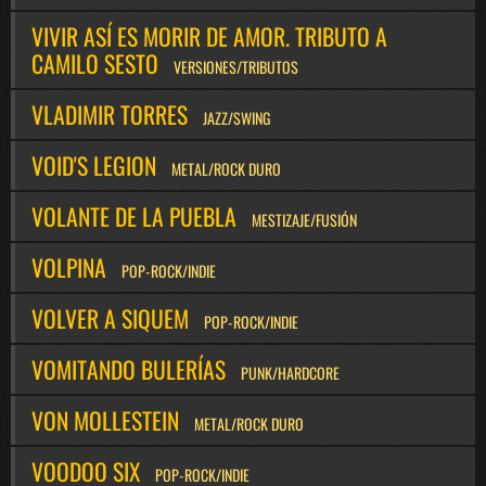
VIVIR ASÍ ES MORIR DE AMOR. TRIBUTO A
CAMILO SESTO
VERSIONES/TRIBUTOS
VLADIMIR TORRES
JAZZ/SWING
VOID'S LEGION
METAL/ROCK DURO
VOLANTE DE LA PUEBLA
MESTIZAJE/FUSIÓN
VOLPINA
POP-ROCK/INDIE
VOLVER A SIQUEM
POP-ROCK/INDIE
VOMITANDO BULERÍAS
PUNK/HARDCORE
VON MOLLESTEIN
METAL/ROCK DURO
VOODOO SIX
POP-ROCK/INDIE