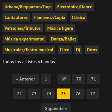
Urbana/Reggaeton/Trap
Electrónica/Dance
Cantautores
Flamenco/Copla
Clásica
Versiones/Tributos
Música ligera
Música experimental
Danza/Ballet
Musicales/Teatro musical
Circo
Dj
Otros
Todos los artistas y bandas.
« Anterior
1
...
69
70
71
72
73
74
75
76
77
Siguiente »