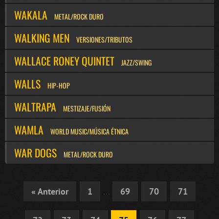
WAKALA
METAL/ROCK DURO
WALKING MEN
VERSIONES/TRIBUTOS
WALLACE RONEY QUINTET
JAZZ/SWING
WALLS
HIP-HOP
WALTRAPA
MESTIZAJE/FUSIÓN
WAMLA
WORLD MUSIC/MÚSICA ÉTNICA
WAR DOGS
METAL/ROCK DURO
« Anterior
1
...
69
70
71