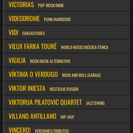
VICTORIAS
POP-ROCK/INDIE
VIDEODROME
PUNK/HARDCORE
VIDI
CANTAUTORES
VIEUX FARKA TOURÉ
WORLD MUSIC/MÚSICA ÉTNICA
VIGILIA
ROCK/ROCK ALTERNATIVO
VÍKTIMA O VERDUGO
ROCK AND ROLL/GARAGE
VIKTOR INIESTA
MESTIZAJE/FUSIÓN
VIKTORIJA PILATOVIC QUARTET
JAZZ/SWING
VILLANO ANTILLANO
HIP-HOP
VINCERO!
VERSIONES/TRIBUTOS