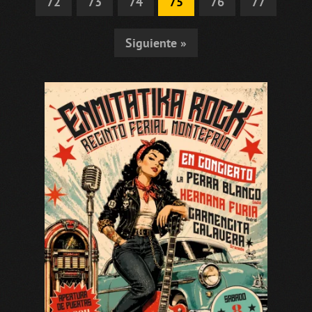
72
73
74
75
76
77
Siguiente »