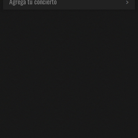
Agrega tu concierto
Bololoco · conciertosengranada.es
Online · Te ayudo a encontrar conciertos