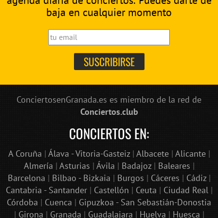
agenda diaria de conciertos. Puedes darte de
baja en cualquier momento
ConciertosenGranada.es es miembro de la red de
Conciertos.club
CONCIERTOS EN:
A Coruña
|
Álava - Vitoria-Gasteiz
|
Albacete
|
Alicante
|
Almería
|
Asturias
|
Ávila
|
Badajoz
|
Baleares
|
Barcelona
|
Bilbao - Bizkaia
|
Burgos
|
Cáceres
|
Cádiz
|
Cantabria - Santander
|
Castellón
|
Ceuta
|
Ciudad Real
|
Córdoba
|
Cuenca
|
Gipuzkoa - San Sebastián-Donostia
|
Girona
|
Granada
|
Guadalajara
|
Huelva
|
Huesca
|