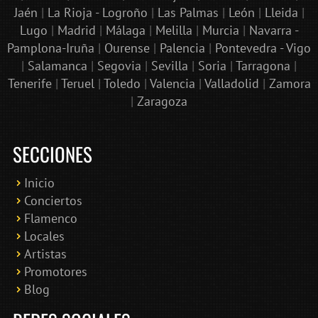
Jaén
|
La Rioja - Logroño
|
Las Palmas
|
León
|
Lleida
|
Lugo
|
Madrid
|
Málaga
|
Melilla
|
Murcia
|
Navarra -
Pamplona-Iruña
|
Ourense
|
Palencia
|
Pontevedra - Vigo
|
Salamanca
|
Segovia
|
Sevilla
|
Soria
|
Tarragona
|
Tenerife
|
Teruel
|
Toledo
|
Valencia
|
Valladolid
|
Zamora
|
Zaragoza
SECCIONES
Inicio
Conciertos
Bololoco · conciertosengranada.es
Flamenco
Online · Te ayudo a encontrar conciertos
Locales
Artistas
Promotores
Blog