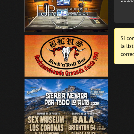
Si co
la lis
corre