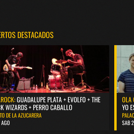
ERTOS DESTACADOS
AROCK:
GUADALUPE PLATA + EVOLFO + THE
OLA 
K WIZARDS + PERRO CABALLO
YO E
TO DE LA AZUCARERA
PALAC
8 AGO
SAB 2