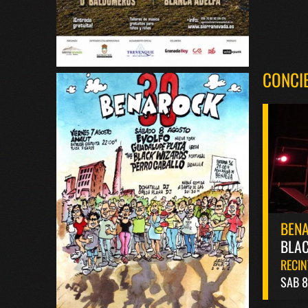
CONCI
BEN
BLAC
RECIN
SAB 