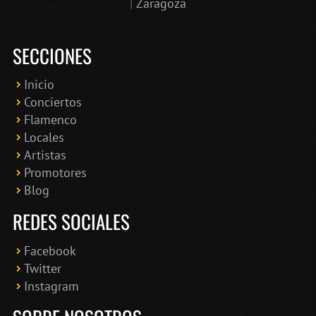
|
Zaragoza
SECCIONES
Inicio
Conciertos
Bololoco · conciertosengranada.es
Flamenco
Online · Te ayudo a encontrar conciertos
Locales
Artistas
Promotores
Blog
REDES SOCIALES
Facebook
Twitter
Instagram