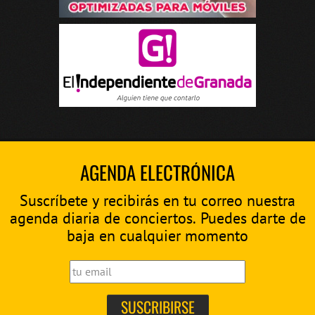
AGENDA ELECTRÓNICA
Suscríbete y recibirás en tu correo nuestra
agenda diaria de conciertos. Puedes darte de
baja en cualquier momento