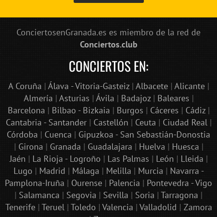
ConciertosenGranada.es es miembro de la red de
Conciertos.club
CONCIERTOS EN:
A Coruña
|
Álava - Vitoria-Gasteiz
|
Albacete
|
Alicante
|
Almería
|
Asturias
|
Ávila
|
Badajoz
|
Baleares
|
Barcelona
|
Bilbao - Bizkaia
|
Burgos
|
Cáceres
|
Cádiz
|
Cantabria - Santander
|
Castellón
|
Ceuta
|
Ciudad Real
|
Córdoba
|
Cuenca
|
Gipuzkoa - San Sebastián-Donostia
|
Girona
|
Granada
|
Guadalajara
|
Huelva
|
Huesca
|
Jaén
|
La Rioja - Logroño
|
Las Palmas
|
León
|
Lleida
|
Lugo
|
Madrid
|
Málaga
|
Melilla
|
Murcia
|
Navarra -
Pamplona-Iruña
|
Ourense
|
Palencia
|
Pontevedra - Vigo
|
Salamanca
|
Segovia
|
Sevilla
|
Soria
|
Tarragona
|
Tenerife
|
Teruel
|
Toledo
|
Valencia
|
Valladolid
|
Zamora