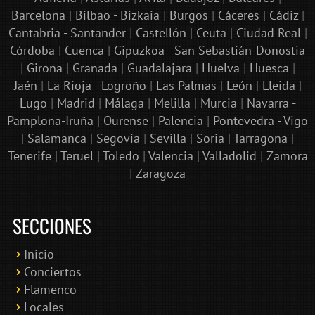
Barcelona
|
Bilbao - Bizkaia
|
Burgos
|
Cáceres
|
Cádiz
|
Cantabria - Santander
|
Castellón
|
Ceuta
|
Ciudad Real
|
Córdoba
|
Cuenca
|
Gipuzkoa - San Sebastián-Donostia
|
Girona
|
Granada
|
Guadalajara
|
Huelva
|
Huesca
|
Jaén
|
La Rioja - Logroño
|
Las Palmas
|
León
|
Lleida
|
Lugo
|
Madrid
|
Málaga
|
Melilla
|
Murcia
|
Navarra -
Pamplona-Iruña
|
Ourense
|
Palencia
|
Pontevedra - Vigo
|
Salamanca
|
Segovia
|
Sevilla
|
Soria
|
Tarragona
|
Tenerife
|
Teruel
|
Toledo
|
Valencia
|
Valladolid
|
Zamora
|
Zaragoza
SECCIONES
Inicio
Conciertos
Bololoco · conciertosengranada.es
Flamenco
Online · Te ayudo a encontrar conciertos
Locales