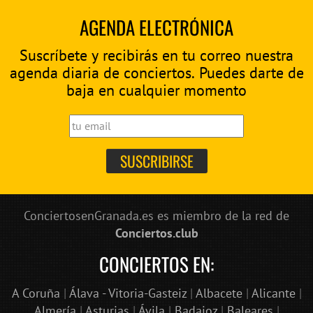
AGENDA ELECTRÓNICA
Suscríbete y recibirás en tu correo nuestra
agenda diaria de conciertos. Puedes darte de
baja en cualquier momento
ConciertosenGranada.es es miembro de la red de
Conciertos.club
CONCIERTOS EN:
A Coruña
|
Álava - Vitoria-Gasteiz
|
Albacete
|
Alicante
|
Almería
|
Asturias
|
Ávila
|
Badajoz
|
Baleares
|