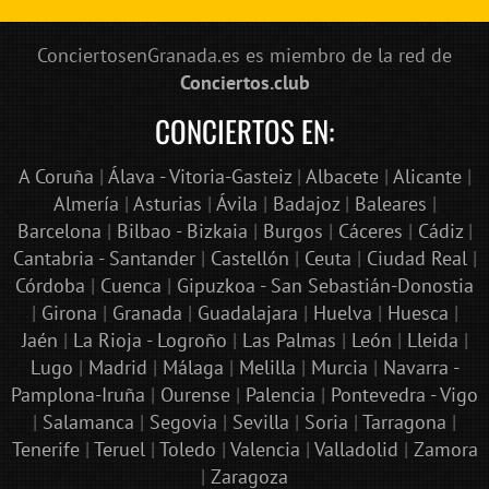
ConciertosenGranada.es es miembro de la red de
Conciertos.club
CONCIERTOS EN:
A Coruña
|
Álava - Vitoria-Gasteiz
|
Albacete
|
Alicante
|
Almería
|
Asturias
|
Ávila
|
Badajoz
|
Baleares
|
Barcelona
|
Bilbao - Bizkaia
|
Burgos
|
Cáceres
|
Cádiz
|
Cantabria - Santander
|
Castellón
|
Ceuta
|
Ciudad Real
|
Córdoba
|
Cuenca
|
Gipuzkoa - San Sebastián-Donostia
|
Girona
|
Granada
|
Guadalajara
|
Huelva
|
Huesca
|
Jaén
|
La Rioja - Logroño
|
Las Palmas
|
León
|
Lleida
|
Lugo
|
Madrid
|
Málaga
|
Melilla
|
Murcia
|
Navarra -
Pamplona-Iruña
|
Ourense
|
Palencia
|
Pontevedra - Vigo
|
Salamanca
|
Segovia
|
Sevilla
|
Soria
|
Tarragona
|
Tenerife
|
Teruel
|
Toledo
|
Valencia
|
Valladolid
|
Zamora
|
Zaragoza