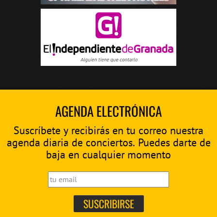
AGENDA ELECTRÓNICA
Suscríbete y recibirás en tu correo nuestra
agenda diaria de conciertos. Puedes darte de
baja en cualquier momento