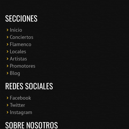
SECCIONES
Inicio
Conciertos
Bololoco · conciertosengranada.es
Flamenco
Online · Te ayudo a encontrar conciertos
Locales
Artistas
Promotores
Blog
REDES SOCIALES
Facebook
Twitter
Instagram
SOBRE NOSOTROS