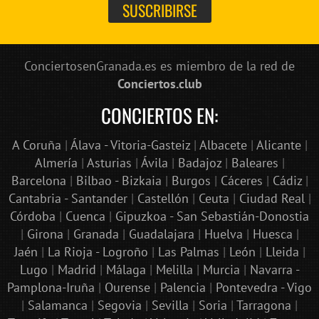
ConciertosenGranada.es es miembro de la red de
Conciertos.club
CONCIERTOS EN:
A Coruña
|
Álava - Vitoria-Gasteiz
|
Albacete
|
Alicante
|
Almería
|
Asturias
|
Ávila
|
Badajoz
|
Baleares
|
Barcelona
|
Bilbao - Bizkaia
|
Burgos
|
Cáceres
|
Cádiz
|
Cantabria - Santander
|
Castellón
|
Ceuta
|
Ciudad Real
|
Córdoba
|
Cuenca
|
Gipuzkoa - San Sebastián-Donostia
|
Girona
|
Granada
|
Guadalajara
|
Huelva
|
Huesca
|
Jaén
|
La Rioja - Logroño
|
Las Palmas
|
León
|
Lleida
|
Lugo
|
Madrid
|
Málaga
|
Melilla
|
Murcia
|
Navarra -
Pamplona-Iruña
|
Ourense
|
Palencia
|
Pontevedra - Vigo
|
Salamanca
|
Segovia
|
Sevilla
|
Soria
|
Tarragona
|