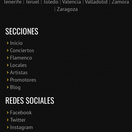
Tenerife
|
Teruel
|
Toledo
|
Valencia
|
Valladolid
|
Zamora
|
Zaragoza
SECCIONES
Inicio
Conciertos
Bololoco · conciertosengranada.es
Flamenco
Online · Te ayudo a encontrar conciertos
Locales
Artistas
Promotores
Blog
REDES SOCIALES
Facebook
Twitter
Instagram