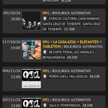
BENIDORM
38,50€
J01/10/26
091
/ ROCK/ROCK ALTERNATIVO
20:00
ESPACIO CULTURAL CAJACANARIAS
SANTA CRUZ DE TENERIFE. SANTA CRUZ
DE TENERIFE
15-30€
S17/10/26
091 + LA CASA AZUL + ELEFANTES +
TABLETOM
/ ROCK/ROCK ALTERNATIVO
19:00
RECINTO FERIAL LOS NADALES.
BENALMÁDENA
49,50€
V06/11/26
091
/ ROCK/ROCK ALTERNATIVO
Bololoco · conciertosengranada.es
22:00
PORTA CAELI. VALLADOLID
38,50€
Online · Te ayudo a encontrar conciertos
S07/11/26
091
/ ROCK/ROCK ALTERNATIVO
22:00
SALA H. PONFERRADA
38,50€