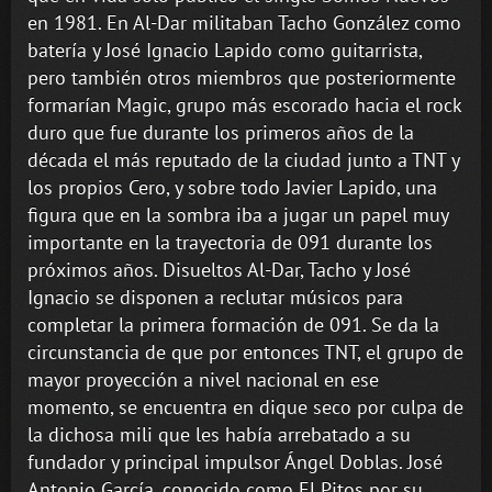
en 1981. En Al-Dar militaban Tacho González como
batería y José Ignacio Lapido como guitarrista,
pero también otros miembros que posteriormente
formarían Magic, grupo más escorado hacia el rock
duro que fue durante los primeros años de la
década el más reputado de la ciudad junto a TNT y
los propios Cero, y sobre todo Javier Lapido, una
figura que en la sombra iba a jugar un papel muy
importante en la trayectoria de 091 durante los
próximos años. Disueltos Al-Dar, Tacho y José
Ignacio se disponen a reclutar músicos para
completar la primera formación de 091. Se da la
circunstancia de que por entonces TNT, el grupo de
mayor proyección a nivel nacional en ese
momento, se encuentra en dique seco por culpa de
la dichosa mili que les había arrebatado a su
fundador y principal impulsor Ángel Doblas. José
Antonio García, conocido como El Pitos por su