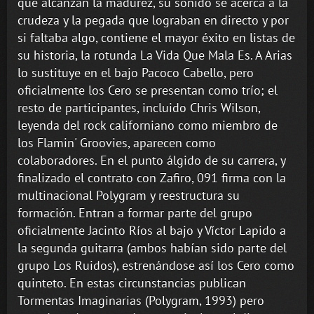
que alcanzan la madurez, su sonido se acerca a la
crudeza y la pegada que lograban en directo y por
si faltaba algo, contiene el mayor éxito en listas de
su historia, la rotunda La Vida Que Mala Es. A Arias
lo sustituye en el bajo Pacoco Cabello, pero
oficialmente los Cero se presentan como trío; el
resto de participantes, incluido Chris Wilson,
leyenda del rock californiano como miembro de
los Flamin' Groovies, aparecen como
colaboradores. En el punto álgido de su carrera, y
finalizado el contrato con Zafiro, 091 firma con la
multinacional Polygram y reestructura su
formación. Entran a formar parte del grupo
oficialmente Jacinto Ríos al bajo y Víctor Lapido a
la segunda guitarra (ambos habían sido parte del
grupo Los Ruidos), estrenándose así los Cero como
quinteto. En estas circunstancias publican
Tormentas Imaginarias (Polygram, 1993) pero