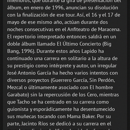
miembros, que durante la gira de presentación del
álbum, en enero de 1996, anuncian su disolución
con la finalización de ese tour. Así, el 16 y el 17 de
mayo de ese mismo año, actúan durante dos
noches consecutivas en el Anfiteatro de Maracena.
El repertorio interpretado entonces saldrá en un
doble álbum llamado El Último Concierto (Big
Bang, 1996). Durante estos años Lapido ha
continuado una carrera en solitario a la altura de
su prestigio como intérprete y autor, un irregular
José Antonio García ha hecho varios intentos con
diversos proyectos (Guerrero García, Sin Perdón,
Mezcal o últimamente asociado con El hombre
Garabato) sin la repercusión de los Cero, mientras
que Tacho se ha centrado en su carrera como
guionista y esporádicamente ha desentumecido
sus muñecas tocando con Mama Baker. Por su
parte, Jacinto Ríos se dedicó a su carrera en el