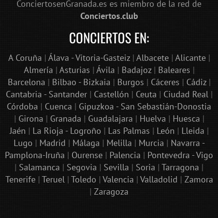
ConciertosenGranada.es es miembro de la red de
Conciertos.club
CONCIERTOS EN:
A Coruña
|
Álava - Vitoria-Gasteiz
|
Albacete
|
Alicante
|
Almería
|
Asturias
|
Ávila
|
Badajoz
|
Baleares
|
Barcelona
|
Bilbao - Bizkaia
|
Burgos
|
Cáceres
|
Cádiz
|
Cantabria - Santander
|
Castellón
|
Ceuta
|
Ciudad Real
|
Córdoba
|
Cuenca
|
Gipuzkoa - San Sebastián-Donostia
|
Girona
|
Granada
|
Guadalajara
|
Huelva
|
Huesca
|
Jaén
|
La Rioja - Logroño
|
Las Palmas
|
León
|
Lleida
|
Lugo
|
Madrid
|
Málaga
|
Melilla
|
Murcia
|
Navarra -
Pamplona-Iruña
|
Ourense
|
Palencia
|
Pontevedra - Vigo
|
Salamanca
|
Segovia
|
Sevilla
|
Soria
|
Tarragona
|
Tenerife
|
Teruel
|
Toledo
|
Valencia
|
Valladolid
|
Zamora
|
Zaragoza