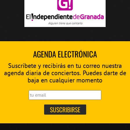
AGENDA ELECTRÓNICA
Suscríbete y recibirás en tu correo nuestra
agenda diaria de conciertos. Puedes darte de
baja en cualquier momento