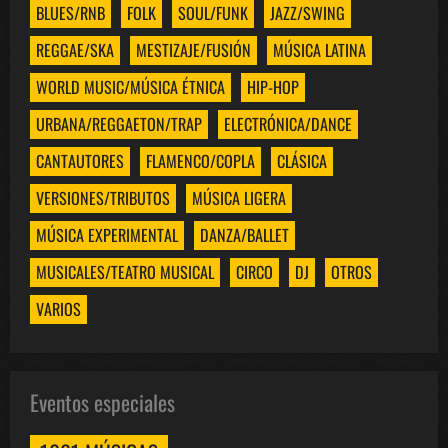
BLUES/RNB
FOLK
SOUL/FUNK
JAZZ/SWING
REGGAE/SKA
MESTIZAJE/FUSIÓN
MÚSICA LATINA
WORLD MUSIC/MÚSICA ÉTNICA
HIP-HOP
URBANA/REGGAETON/TRAP
ELECTRÓNICA/DANCE
CANTAUTORES
FLAMENCO/COPLA
CLÁSICA
VERSIONES/TRIBUTOS
MÚSICA LIGERA
MÚSICA EXPERIMENTAL
DANZA/BALLET
MUSICALES/TEATRO MUSICAL
CIRCO
DJ
OTROS
VARIOS
Eventos especiales