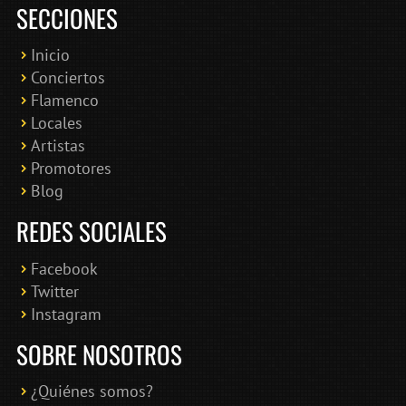
SECCIONES
Inicio
Conciertos
Bololoco · conciertosengranada.es
Flamenco
Online · Te ayudo a encontrar conciertos
Locales
Artistas
Promotores
Blog
REDES SOCIALES
Facebook
Twitter
Instagram
SOBRE NOSOTROS
¿Quiénes somos?