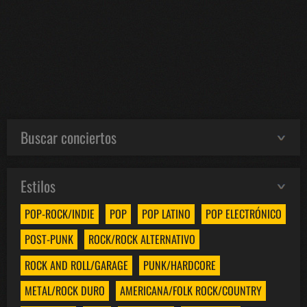
Buscar conciertos
Estilos
POP-ROCK/INDIE
POP
POP LATINO
POP ELECTRÓNICO
POST-PUNK
ROCK/ROCK ALTERNATIVO
ROCK AND ROLL/GARAGE
PUNK/HARDCORE
METAL/ROCK DURO
AMERICANA/FOLK ROCK/COUNTRY