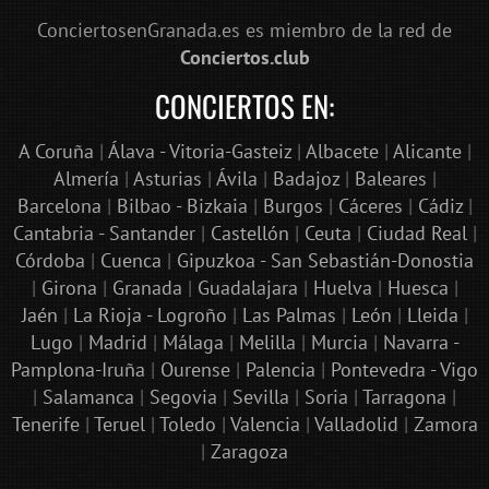
ConciertosenGranada.es es miembro de la red de
Conciertos.club
CONCIERTOS EN:
A Coruña
|
Álava - Vitoria-Gasteiz
|
Albacete
|
Alicante
|
Almería
|
Asturias
|
Ávila
|
Badajoz
|
Baleares
|
Barcelona
|
Bilbao - Bizkaia
|
Burgos
|
Cáceres
|
Cádiz
|
Cantabria - Santander
|
Castellón
|
Ceuta
|
Ciudad Real
|
Córdoba
|
Cuenca
|
Gipuzkoa - San Sebastián-Donostia
|
Girona
|
Granada
|
Guadalajara
|
Huelva
|
Huesca
|
Jaén
|
La Rioja - Logroño
|
Las Palmas
|
León
|
Lleida
|
Lugo
|
Madrid
|
Málaga
|
Melilla
|
Murcia
|
Navarra -
Pamplona-Iruña
|
Ourense
|
Palencia
|
Pontevedra - Vigo
|
Salamanca
|
Segovia
|
Sevilla
|
Soria
|
Tarragona
|
Tenerife
|
Teruel
|
Toledo
|
Valencia
|
Valladolid
|
Zamora
|
Zaragoza