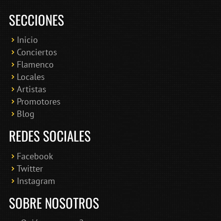
SECCIONES
Inicio
Conciertos
Bololoco · conciertosengranada.es
Flamenco
Online · Te ayudo a encontrar conciertos
Locales
Artistas
Promotores
Blog
REDES SOCIALES
Facebook
Twitter
Instagram
SOBRE NOSOTROS