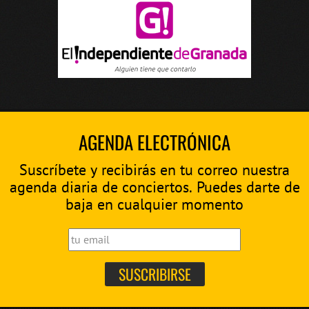
AGENDA ELECTRÓNICA
Suscríbete y recibirás en tu correo nuestra
agenda diaria de conciertos. Puedes darte de
baja en cualquier momento