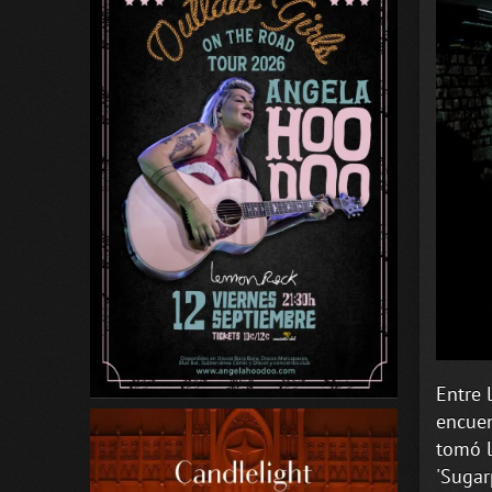
Entre 
encuen
tomó l
'Sugar