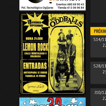
PRÓXIM
S14/1
2
S28/1
2
J10/1
2