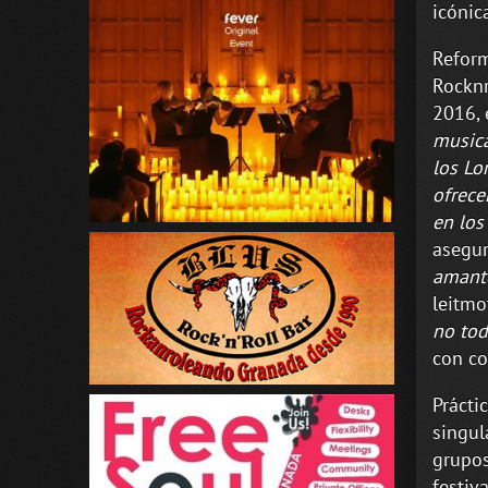
icónic
Reform
Rocknr
2016, 
musica
los Lo
ofrece
en los
asegur
amante
leitmot
no tod
con co
Prácti
singul
grupos
festiv