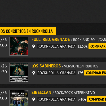
OS CONCIERTOS EN ROCKNROLLA
1/26
FULL, RED, GRENADE
/ ROCK AND ROLL/GA
2:00
ROCKNROLLA. GRANADA
12,50€
COMPRAR
1/26
LOS SABINEROS
/ VERSIONES/TRIBUTOS
1:30
ROCKNROLLA. GRANADA
17€
COMPRAR E
2/26
SIBELCLAN
/ ROCK/ROCK ALTERNATIVO
2:00
ROCKNROLLA. GRANADA
5-10€
COMPRAR 