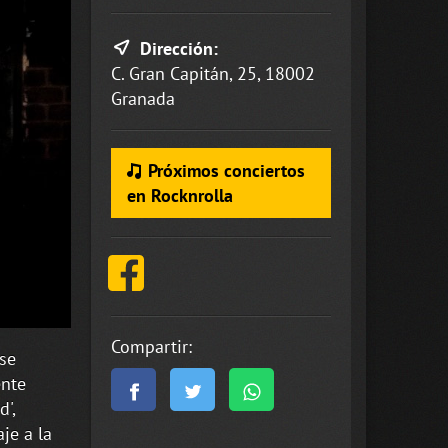
Dirección:
C. Gran Capitán, 25, 18002
Granada
Próximos conciertos
en Rocknrolla
Compartir:
 se
ente
d',
aje a la