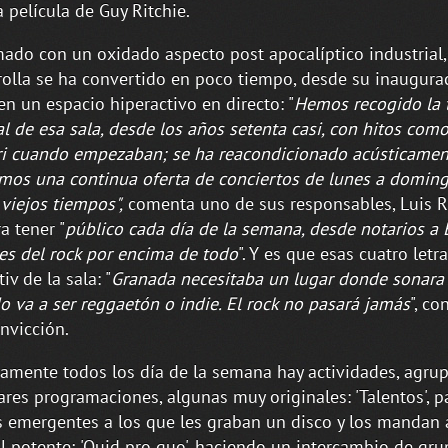
a película de Guy Ritchie.
ado con un oxidado aspecto post apocalíptico industrial,
olla se ha convertido en poco tiempo, desde su inaugura
en un espacio hiperactivo en directo: "
Hemos recogido la 
l de esa sala, desde los años setenta casi, con hitos como
ri cuando empezaban; se ha reacondicionado acústicamen
mos una continua oferta de conciertos de lunes a domin
 viejos tiempos",
comenta uno de sus responsables, Luis R
a tener "
público cada día de la semana, desde notarios a
s del rock por encima de todo
". Y es que esas cuatro letr
iv de la sala: "
Granada necesitaba un lugar donde sonara 
o va a ser reggaetón o indie. El rock no pasará jamás
", co
nvicción.
camente todos los día de la semana hay actividades, agru
ares programaciones, algunas muy originales: 'Talentos', p
 emergentes a los que les graban un disco y los mandan 
al potente; 'Quid pro quo', haciendo un intercambio de gr