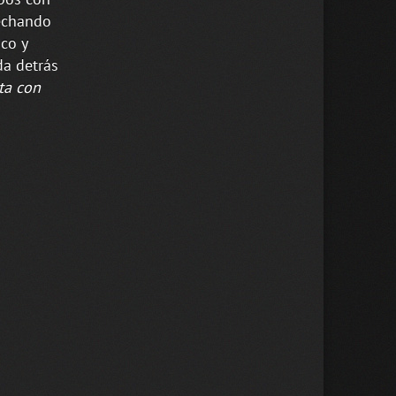
 echando
co y
da detrás
ta con