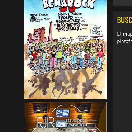
BUSC
El map
plataf