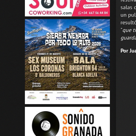
salas 
un pul
result
"
que t
guarda
Por Ju