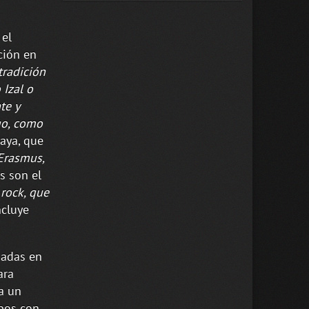
 el
ción en
tradición
 Izal o
te y
go, como
aya, que
 Erasmus,
as son el
rock, que
ncluye
padas en
ara
a un
upos con