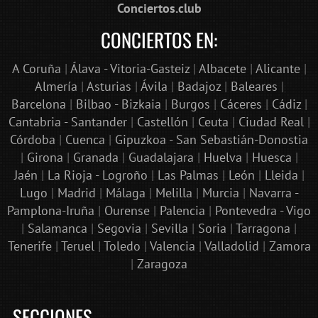
Conciertos.club
CONCIERTOS EN:
A Coruña
|
Álava - Vitoria-Gasteiz
|
Albacete
|
Alicante
|
Almería
|
Asturias
|
Ávila
|
Badajoz
|
Baleares
|
Barcelona
|
Bilbao - Bizkaia
|
Burgos
|
Cáceres
|
Cádiz
|
Cantabria - Santander
|
Castellón
|
Ceuta
|
Ciudad Real
|
Córdoba
|
Cuenca
|
Gipuzkoa - San Sebastián-Donostia
|
Girona
|
Granada
|
Guadalajara
|
Huelva
|
Huesca
|
Jaén
|
La Rioja - Logroño
|
Las Palmas
|
León
|
Lleida
|
Lugo
|
Madrid
|
Málaga
|
Melilla
|
Murcia
|
Navarra -
Pamplona-Iruña
|
Ourense
|
Palencia
|
Pontevedra - Vigo
|
Salamanca
|
Segovia
|
Sevilla
|
Soria
|
Tarragona
|
Tenerife
|
Teruel
|
Toledo
|
Valencia
|
Valladolid
|
Zamora
|
Zaragoza
SECCIONES