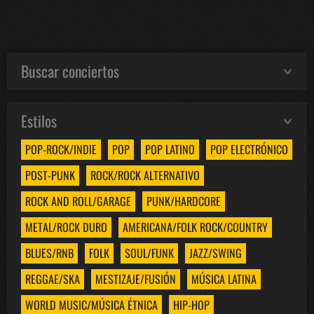
Buscar conciertos
Estilos
POP-ROCK/INDIE
POP
POP LATINO
POP ELECTRÓNICO
POST-PUNK
ROCK/ROCK ALTERNATIVO
ROCK AND ROLL/GARAGE
PUNK/HARDCORE
METAL/ROCK DURO
AMERICANA/FOLK ROCK/COUNTRY
BLUES/RNB
FOLK
SOUL/FUNK
JAZZ/SWING
REGGAE/SKA
MESTIZAJE/FUSIÓN
MÚSICA LATINA
WORLD MUSIC/MÚSICA ÉTNICA
HIP-HOP