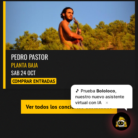
PEDRO PASTOR
PLANTA BAJA
SAB 24 OCT
COMPRAR ENTRADAS
🎵 Prueba
Bololoco
,
nuestro nuevo asistente
virtual con IA
✕
Ver todos los conciertos destacados