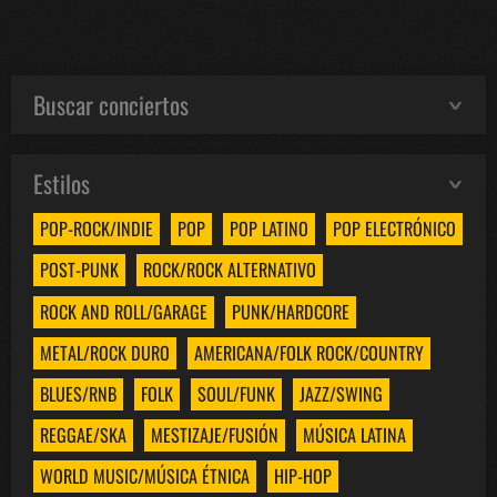
Buscar conciertos
Estilos
POP-ROCK/INDIE
POP
POP LATINO
POP ELECTRÓNICO
POST-PUNK
ROCK/ROCK ALTERNATIVO
ROCK AND ROLL/GARAGE
PUNK/HARDCORE
METAL/ROCK DURO
AMERICANA/FOLK ROCK/COUNTRY
BLUES/RNB
FOLK
SOUL/FUNK
JAZZ/SWING
REGGAE/SKA
MESTIZAJE/FUSIÓN
MÚSICA LATINA
WORLD MUSIC/MÚSICA ÉTNICA
HIP-HOP