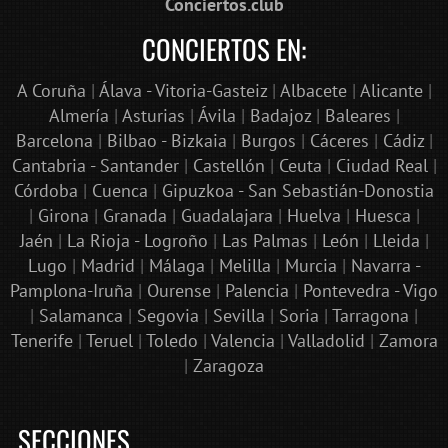
Conciertos.club
CONCIERTOS EN:
A Coruña
|
Álava - Vitoria-Gasteiz
|
Albacete
|
Alicante
|
Almería
|
Asturias
|
Ávila
|
Badajoz
|
Baleares
|
Barcelona
|
Bilbao - Bizkaia
|
Burgos
|
Cáceres
|
Cádiz
|
Cantabria - Santander
|
Castellón
|
Ceuta
|
Ciudad Real
|
Córdoba
|
Cuenca
|
Gipuzkoa - San Sebastián-Donostia
|
Girona
|
Granada
|
Guadalajara
|
Huelva
|
Huesca
|
Jaén
|
La Rioja - Logroño
|
Las Palmas
|
León
|
Lleida
|
Lugo
|
Madrid
|
Málaga
|
Melilla
|
Murcia
|
Navarra -
Pamplona-Iruña
|
Ourense
|
Palencia
|
Pontevedra - Vigo
|
Salamanca
|
Segovia
|
Sevilla
|
Soria
|
Tarragona
|
Tenerife
|
Teruel
|
Toledo
|
Valencia
|
Valladolid
|
Zamora
|
Zaragoza
SECCIONES