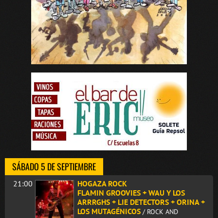
SÁBADO 5 DE SEPTIEMBRE
21:00
HOGAZA ROCK
FLAMIN GROOVIES + WAU Y LOS
ARRRGHS + LIE DETECTORS + ORINA +
LOS MUTAGÉNICOS
/ ROCK AND