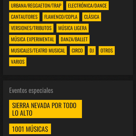
URBANA/REGGAETON/TRAP
ELECTRÓNICA/DANCE
CANTAUTORES
FLAMENCO/COPLA
CLÁSICA
VERSIONES/TRIBUTOS
MÚSICA LIGERA
MÚSICA EXPERIMENTAL
DANZA/BALLET
MUSICALES/TEATRO MUSICAL
CIRCO
DJ
OTROS
VARIOS
Eventos especiales
SIERRA NEVADA POR TODO
LO ALTO
1001 MÚSICAS