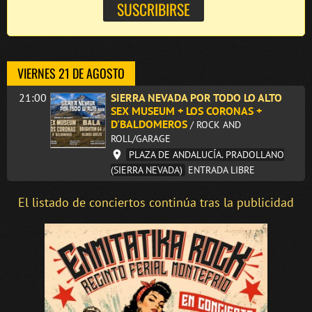
VIERNES 21 DE AGOSTO
21:00
SIERRA NEVADA POR TODO LO ALTO
SEX MUSEUM + LOS CORONAS +
D'BALDOMEROS
/ ROCK AND
ROLL/GARAGE
PLAZA DE ANDALUCÍA. PRADOLLANO
(SIERRA NEVADA)
ENTRADA LIBRE
El listado de conciertos continúa tras la publicidad