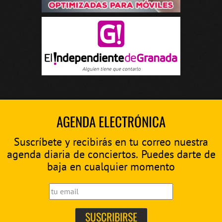
AGENDA ELECTRÓNICA
Suscríbete y recibirás en tu correo nuestra
agenda diaria de conciertos. Puedes darte de
baja en cualquier momento