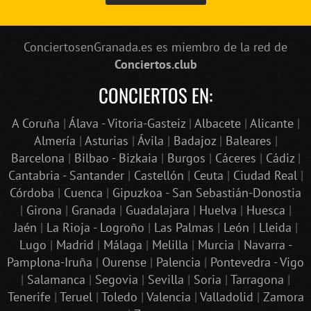
ConciertosenGranada.es es miembro de la red de
Conciertos.club
CONCIERTOS EN:
A Coruña
|
Álava - Vitoria-Gasteiz
|
Albacete
|
Alicante
|
Almería
|
Asturias
|
Ávila
|
Badajoz
|
Baleares
|
Barcelona
|
Bilbao - Bizkaia
|
Burgos
|
Cáceres
|
Cádiz
|
Cantabria - Santander
|
Castellón
|
Ceuta
|
Ciudad Real
|
Córdoba
|
Cuenca
|
Gipuzkoa - San Sebastián-Donostia
|
Girona
|
Granada
|
Guadalajara
|
Huelva
|
Huesca
|
Jaén
|
La Rioja - Logroño
|
Las Palmas
|
León
|
Lleida
|
Lugo
|
Madrid
|
Málaga
|
Melilla
|
Murcia
|
Navarra -
Pamplona-Iruña
|
Ourense
|
Palencia
|
Pontevedra - Vigo
|
Salamanca
|
Segovia
|
Sevilla
|
Soria
|
Tarragona
|
Tenerife
|
Teruel
|
Toledo
|
Valencia
|
Valladolid
|
Zamora