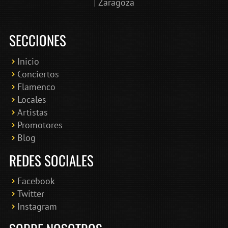
|
Zaragoza
SECCIONES
Inicio
Conciertos
Bololoco · conciertosengranada.es
Flamenco
Online · Te ayudo a encontrar conciertos
Locales
Artistas
Promotores
Blog
REDES SOCIALES
Facebook
Twitter
Instagram