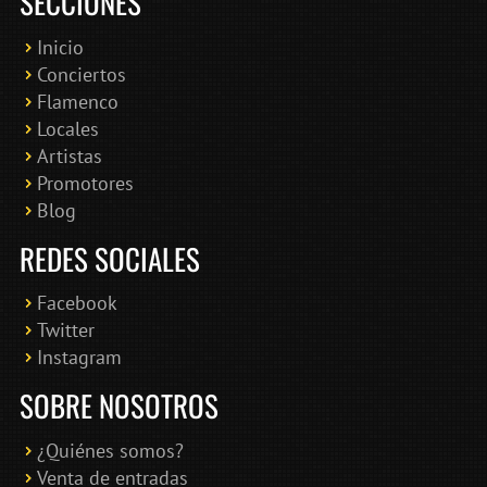
SECCIONES
Inicio
Conciertos
Bololoco · conciertosengranada.es
Flamenco
Online · Te ayudo a encontrar conciertos
Locales
Artistas
Promotores
Blog
REDES SOCIALES
Facebook
Twitter
Instagram
SOBRE NOSOTROS
¿Quiénes somos?
Venta de entradas