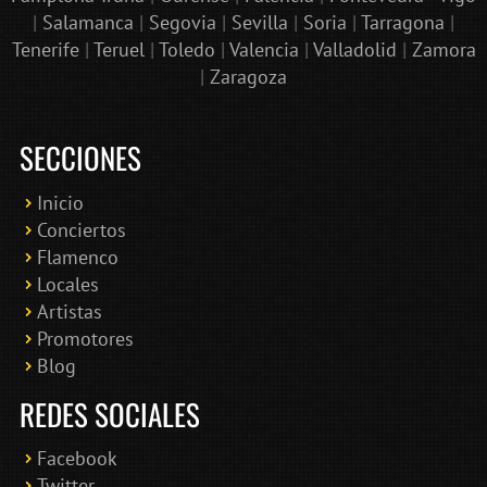
|
Salamanca
|
Segovia
|
Sevilla
|
Soria
|
Tarragona
|
Tenerife
|
Teruel
|
Toledo
|
Valencia
|
Valladolid
|
Zamora
|
Zaragoza
SECCIONES
Inicio
Conciertos
Bololoco · conciertosengranada.es
Flamenco
Online · Te ayudo a encontrar conciertos
Locales
Artistas
Promotores
Blog
REDES SOCIALES
Facebook
Twitter