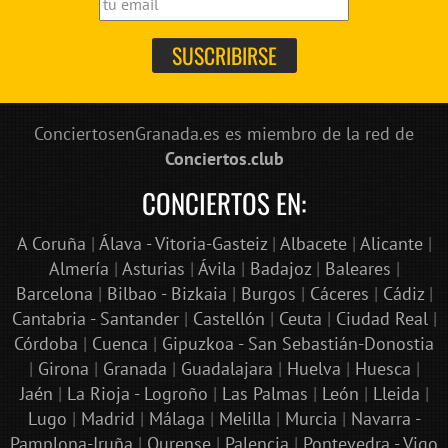
ConciertosenGranada.es es miembro de la red de
Conciertos.club
CONCIERTOS EN:
A Coruña
|
Álava - Vitoria-Gasteiz
|
Albacete
|
Alicante
|
Almería
|
Asturias
|
Ávila
|
Badajoz
|
Baleares
|
Barcelona
|
Bilbao - Bizkaia
|
Burgos
|
Cáceres
|
Cádiz
|
Cantabria - Santander
|
Castellón
|
Ceuta
|
Ciudad Real
|
Córdoba
|
Cuenca
|
Gipuzkoa - San Sebastián-Donostia
|
Girona
|
Granada
|
Guadalajara
|
Huelva
|
Huesca
|
Jaén
|
La Rioja - Logroño
|
Las Palmas
|
León
|
Lleida
|
Lugo
|
Madrid
|
Málaga
|
Melilla
|
Murcia
|
Navarra -
Pamplona-Iruña
|
Ourense
|
Palencia
|
Pontevedra - Vigo