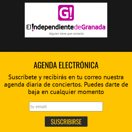
AGENDA ELECTRÓNICA
Suscríbete y recibirás en tu correo nuestra
agenda diaria de conciertos. Puedes darte de
baja en cualquier momento