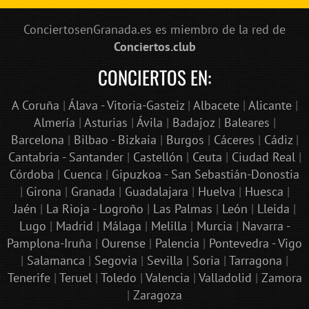
ConciertosenGranada.es es miembro de la red de
Conciertos.club
CONCIERTOS EN:
A Coruña
|
Álava - Vitoria-Gasteiz
|
Albacete
|
Alicante
|
Almería
|
Asturias
|
Ávila
|
Badajoz
|
Baleares
|
Barcelona
|
Bilbao - Bizkaia
|
Burgos
|
Cáceres
|
Cádiz
|
Cantabria - Santander
|
Castellón
|
Ceuta
|
Ciudad Real
|
Córdoba
|
Cuenca
|
Gipuzkoa - San Sebastián-Donostia
|
Girona
|
Granada
|
Guadalajara
|
Huelva
|
Huesca
|
Jaén
|
La Rioja - Logroño
|
Las Palmas
|
León
|
Lleida
|
Lugo
|
Madrid
|
Málaga
|
Melilla
|
Murcia
|
Navarra -
Pamplona-Iruña
|
Ourense
|
Palencia
|
Pontevedra - Vigo
|
Salamanca
|
Segovia
|
Sevilla
|
Soria
|
Tarragona
|
Tenerife
|
Teruel
|
Toledo
|
Valencia
|
Valladolid
|
Zamora
|
Zaragoza