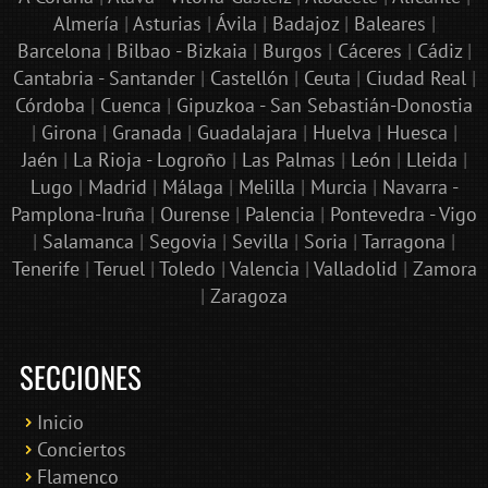
Almería
|
Asturias
|
Ávila
|
Badajoz
|
Baleares
|
Barcelona
|
Bilbao - Bizkaia
|
Burgos
|
Cáceres
|
Cádiz
|
Cantabria - Santander
|
Castellón
|
Ceuta
|
Ciudad Real
|
Córdoba
|
Cuenca
|
Gipuzkoa - San Sebastián-Donostia
|
Girona
|
Granada
|
Guadalajara
|
Huelva
|
Huesca
|
Jaén
|
La Rioja - Logroño
|
Las Palmas
|
León
|
Lleida
|
Lugo
|
Madrid
|
Málaga
|
Melilla
|
Murcia
|
Navarra -
Pamplona-Iruña
|
Ourense
|
Palencia
|
Pontevedra - Vigo
|
Salamanca
|
Segovia
|
Sevilla
|
Soria
|
Tarragona
|
Tenerife
|
Teruel
|
Toledo
|
Valencia
|
Valladolid
|
Zamora
|
Zaragoza
SECCIONES
Inicio
Conciertos
Bololoco · conciertosengranada.es
Flamenco
Online · Te ayudo a encontrar conciertos