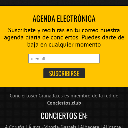
AGENDA ELECTRÓNICA
Suscríbete y recibirás en tu correo nuestra
agenda diaria de conciertos. Puedes darte de
baja en cualquier momento
ConciertosenGranada.es es miembro de la red de
Conciertos.club
CONCIERTOS EN:
A Coruña
|
Álava - Vitoria-Gasteiz
|
Albacete
|
Alicante
|