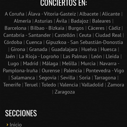
CONCIERTOS EN:
A Coruña
|
Álava - Vitoria-Gasteiz
|
Albacete
|
Alicante
|
Almería
|
Asturias
|
Ávila
|
Badajoz
|
Baleares
|
Barcelona
|
Bilbao - Bizkaia
|
Burgos
|
Cáceres
|
Cádiz
|
Cantabria - Santander
|
Castellón
|
Ceuta
|
Ciudad Real
|
Córdoba
|
Cuenca
|
Gipuzkoa - San Sebastián-Donostia
|
Girona
|
Granada
|
Guadalajara
|
Huelva
|
Huesca
|
Jaén
|
La Rioja - Logroño
|
Las Palmas
|
León
|
Lleida
|
Lugo
|
Madrid
|
Málaga
|
Melilla
|
Murcia
|
Navarra -
Pamplona-Iruña
|
Ourense
|
Palencia
|
Pontevedra - Vigo
|
Salamanca
|
Segovia
|
Sevilla
|
Soria
|
Tarragona
|
Tenerife
|
Teruel
|
Toledo
|
Valencia
|
Valladolid
|
Zamora
|
Zaragoza
SECCIONES
Inicio