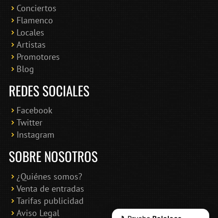
Conciertos
Bololoco · conciertosengranada.es
Flamenco
Online · Te ayudo a encontrar conciertos
Locales
Artistas
Promotores
Blog
REDES SOCIALES
Facebook
Twitter
Instagram
SOBRE NOSOTROS
¿Quiénes somos?
Venta de entradas
Tarifas publicidad
Aviso Legal