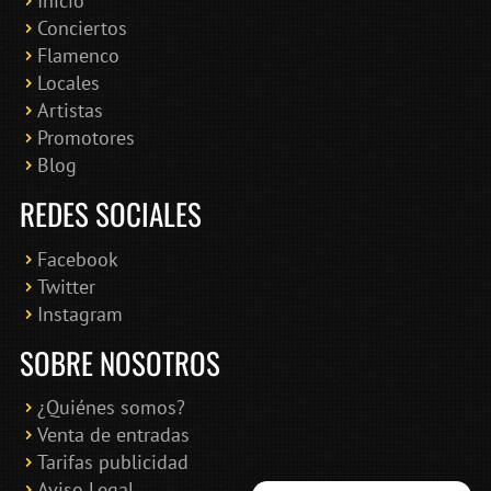
Inicio
Conciertos
Bololoco · conciertosengranada.es
Flamenco
Online · Te ayudo a encontrar conciertos
Locales
Artistas
Promotores
Blog
REDES SOCIALES
Facebook
Twitter
Instagram
SOBRE NOSOTROS
¿Quiénes somos?
Venta de entradas
Tarifas publicidad
Aviso Legal