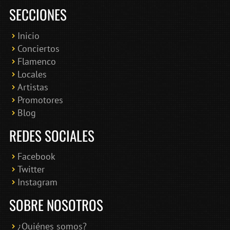
SECCIONES
Inicio
Conciertos
Bololoco · conciertosengranada.es
Flamenco
Online · Te ayudo a encontrar conciertos
Locales
Artistas
Promotores
Blog
REDES SOCIALES
Facebook
Twitter
Instagram
SOBRE NOSOTROS
¿Quiénes somos?