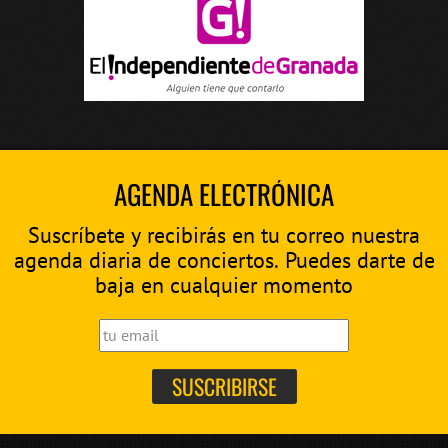
AGENDA ELECTRÓNICA
Suscríbete y recibirás en tu correo nuestra
agenda diaria de conciertos. Puedes darte de
baja en cualquier momento