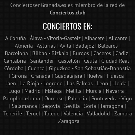
ConciertosenGranada.es es miembro de la red de
Conciertos.club
CONCIERTOS EN:
A Coruña
|
Álava - Vitoria-Gasteiz
|
Albacete
|
Alicante
|
Almería
|
Asturias
|
Ávila
|
Badajoz
|
Baleares
|
Barcelona
|
Bilbao - Bizkaia
|
Burgos
|
Cáceres
|
Cádiz
|
Cantabria - Santander
|
Castellón
|
Ceuta
|
Ciudad Real
|
Córdoba
|
Cuenca
|
Gipuzkoa - San Sebastián-Donostia
|
Girona
|
Granada
|
Guadalajara
|
Huelva
|
Huesca
|
Jaén
|
La Rioja - Logroño
|
Las Palmas
|
León
|
Lleida
|
Lugo
|
Madrid
|
Málaga
|
Melilla
|
Murcia
|
Navarra -
Pamplona-Iruña
|
Ourense
|
Palencia
|
Pontevedra - Vigo
|
Salamanca
|
Segovia
|
Sevilla
|
Soria
|
Tarragona
|
Tenerife
|
Teruel
|
Toledo
|
Valencia
|
Valladolid
|
Zamora
|
Zaragoza