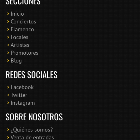
SECCIONES
Inicio
Conciertos
Bololoco · conciertosengranada.es
Flamenco
Online · Te ayudo a encontrar conciertos
Locales
Artistas
Promotores
Blog
REDES SOCIALES
Facebook
Twitter
Instagram
SOBRE NOSOTROS
¿Quiénes somos?
Venta de entradas