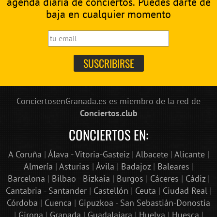
agenda diaria de conciertos. Puedes darte de
baja en cualquier momento
ConciertosenGranada.es es miembro de la red de
Conciertos.club
CONCIERTOS EN:
A Coruña
|
Álava - Vitoria-Gasteiz
|
Albacete
|
Alicante
|
Almería
|
Asturias
|
Ávila
|
Badajoz
|
Baleares
|
Barcelona
|
Bilbao - Bizkaia
|
Burgos
|
Cáceres
|
Cádiz
|
Cantabria - Santander
|
Castellón
|
Ceuta
|
Ciudad Real
|
Córdoba
|
Cuenca
|
Gipuzkoa - San Sebastián-Donostia
|
Girona
|
Granada
|
Guadalajara
|
Huelva
|
Huesca
|