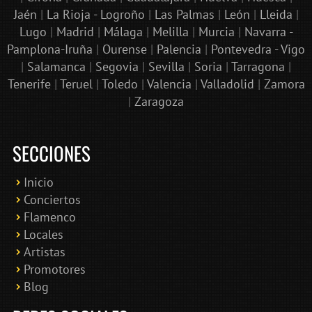
Jaén
|
La Rioja - Logroño
|
Las Palmas
|
León
|
Lleida
|
Lugo
|
Madrid
|
Málaga
|
Melilla
|
Murcia
|
Navarra -
Pamplona-Iruña
|
Ourense
|
Palencia
|
Pontevedra - Vigo
|
Salamanca
|
Segovia
|
Sevilla
|
Soria
|
Tarragona
|
Tenerife
|
Teruel
|
Toledo
|
Valencia
|
Valladolid
|
Zamora
|
Zaragoza
SECCIONES
Inicio
Conciertos
Bololoco · conciertosengranada.es
Flamenco
Online · Te ayudo a encontrar conciertos
Locales
Artistas
Promotores
Blog