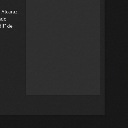
Alcaraz,
ndo
il” de