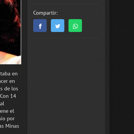
Compartir:
staba en
acer en
s de los
. Con 14
al
ene el
mio por
las Minas