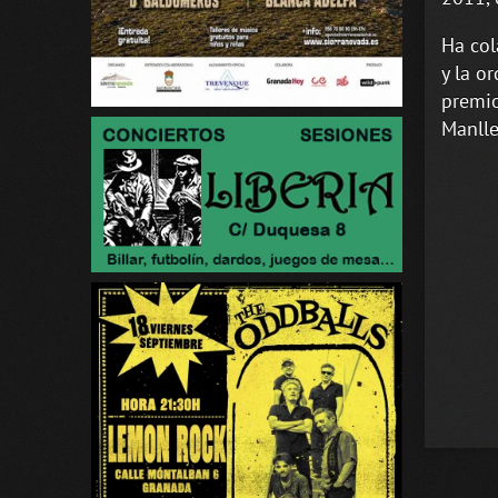
Ha col
y la o
premio
Manlle