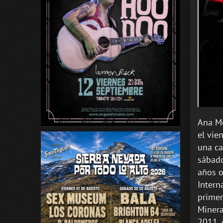
Ana Mo
el vie
una ca
sábado
años o
Intern
primer
Minera
2011, 