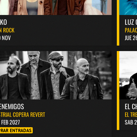
AKO
LUZ 
N ROCK
PALAC
0 NOV
JUE 2
ENEMIGOS
EL C
TRIAL COPERA REVERT
EL TR
1 FEB 2027
SAB 2
RAR ENTRADAS