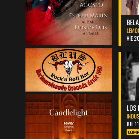
BEL
LEMO
VIE 2
LOS 
INDUS
JUE 1
COMP