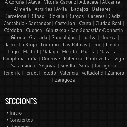
A Coruña
|
Álava - Vitoria-Gasteiz
|
Albacete
|
Alicante
|
Almería
|
Asturias
|
Ávila
|
Badajoz
|
Baleares
|
Barcelona
|
Bilbao - Bizkaia
|
Burgos
|
Cáceres
|
Cádiz
|
Cantabria - Santander
|
Castellón
|
Ceuta
|
Ciudad Real
|
Córdoba
|
Cuenca
|
Gipuzkoa - San Sebastián-Donostia
|
Girona
|
Granada
|
Guadalajara
|
Huelva
|
Huesca
|
Jaén
|
La Rioja - Logroño
|
Las Palmas
|
León
|
Lleida
|
Lugo
|
Madrid
|
Málaga
|
Melilla
|
Murcia
|
Navarra -
Pamplona-Iruña
|
Ourense
|
Palencia
|
Pontevedra - Vigo
|
Salamanca
|
Segovia
|
Sevilla
|
Soria
|
Tarragona
|
Tenerife
|
Teruel
|
Toledo
|
Valencia
|
Valladolid
|
Zamora
|
Zaragoza
SECCIONES
Inicio
Conciertos
Bololoco · conciertosengranada.es
Flamenco
Online · Te ayudo a encontrar conciertos