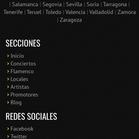
|
Salamanca
|
Segovia
|
Sevilla
|
Soria
|
Tarragona
|
Tenerife
|
Teruel
|
Toledo
|
Valencia
|
Valladolid
|
Zamora
|
Zaragoza
SECCIONES
Inicio
Conciertos
Bololoco · conciertosengranada.es
Flamenco
Online · Te ayudo a encontrar conciertos
Locales
Artistas
Promotores
Blog
REDES SOCIALES
Facebook
Twitter