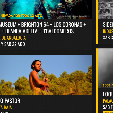
A NEVADA POR TODO LO ALTO
MUSEUM + BRIGHTON 64 + LOS CORONAS +
SIDE
 + BLANCA ADELFA + D'BALDOMEROS
INDUS
SAB 3
 DE ANDALUCÍA
1 Y SÁB 22 AGO
1001 
LOQ
RO PASTOR
PALAC
SAB 1
A BAJA