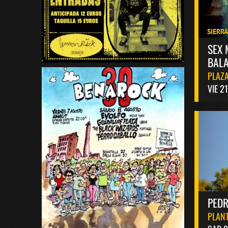
SIERR
SEX 
BALA
PLAZA
VIE 2
PED
PLANT