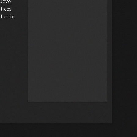
nuevo
tices
ofundo