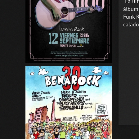
“La úl
álbum 
Funk R
calado