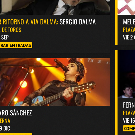
 RITORNO A VIA DALMA:
SERGIO DALMA
MELE
 DE TOROS
PLAZA
8 SEP
VIE 2
RAR ENTRADAS
FER
ARO SÁNCHEZ
PLAZA
VIE 1
BERNA
9 DIC
COMP