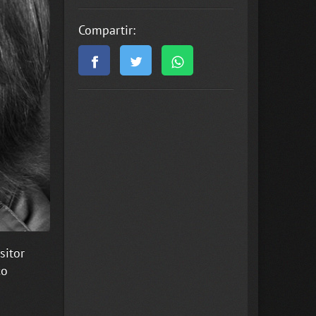
Compartir:
sitor
co