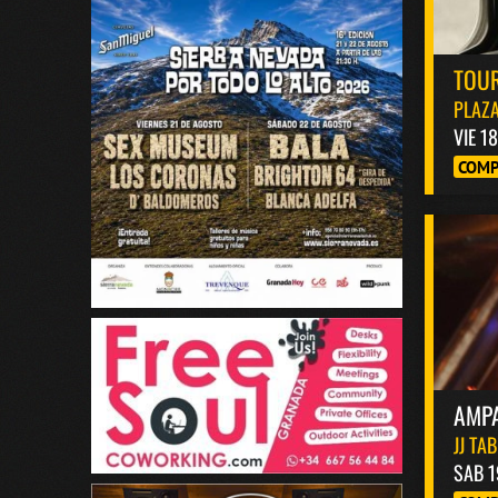
TOUR
PLAZA
VIE 1
COMP
AMP
JJ TA
SAB 1