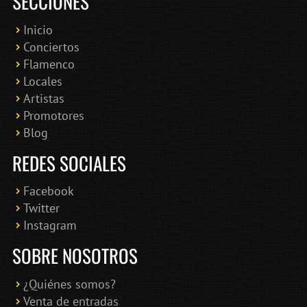
SECCIONES
Inicio
Conciertos
Bololoco · conciertosengranada.es
Flamenco
Online · Te ayudo a encontrar conciertos
Locales
Artistas
Promotores
Blog
REDES SOCIALES
Facebook
Twitter
Instagram
SOBRE NOSOTROS
¿Quiénes somos?
Venta de entradas