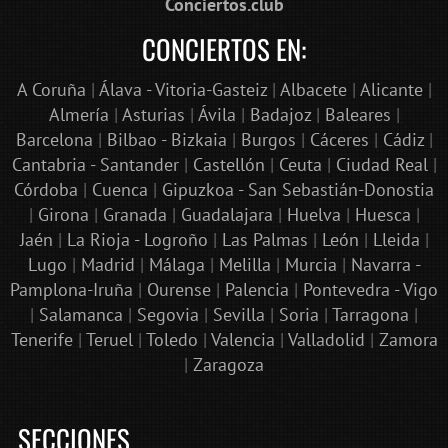
Conciertos.club
CONCIERTOS EN:
A Coruña
|
Álava - Vitoria-Gasteiz
|
Albacete
|
Alicante
|
Almería
|
Asturias
|
Ávila
|
Badajoz
|
Baleares
|
Barcelona
|
Bilbao - Bizkaia
|
Burgos
|
Cáceres
|
Cádiz
|
Cantabria - Santander
|
Castellón
|
Ceuta
|
Ciudad Real
|
Córdoba
|
Cuenca
|
Gipuzkoa - San Sebastián-Donostia
|
Girona
|
Granada
|
Guadalajara
|
Huelva
|
Huesca
|
Jaén
|
La Rioja - Logroño
|
Las Palmas
|
León
|
Lleida
|
Lugo
|
Madrid
|
Málaga
|
Melilla
|
Murcia
|
Navarra -
Pamplona-Iruña
|
Ourense
|
Palencia
|
Pontevedra - Vigo
|
Salamanca
|
Segovia
|
Sevilla
|
Soria
|
Tarragona
|
Tenerife
|
Teruel
|
Toledo
|
Valencia
|
Valladolid
|
Zamora
|
Zaragoza
SECCIONES