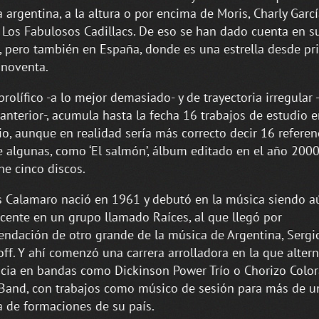
 argentina, a la altura o por encima de Moris, Charly Garcí
 Los Fabulosos Cadillacs. De eso se han dado cuenta en s
, pero también en España, donde es una estrella desde pr
 noventa.
prolífico -a lo mejor demasiado- y de trayectoria irregular 
 anterior-, acumula hasta la fecha 16 trabajos de estudio 
rio, aunque en realidad sería más correcto decir 16 referen
 algunas, como ‘El salmón’, álbum editado en el año 2000
ne cinco discos.
 Calamaro nació en 1961 y debutó en la música siendo a
cente en un grupo llamado Raíces, al que llegó por
ndación de otro grande de la música de Argentina, Sergi
ff. Y ahí comenzó una carrera arrolladora en la que alter
cia en bandas como Dickinson Power Trío o Chorizo Colo
Band, con trabajos como músico de sesión para más de u
 de formaciones de su país.