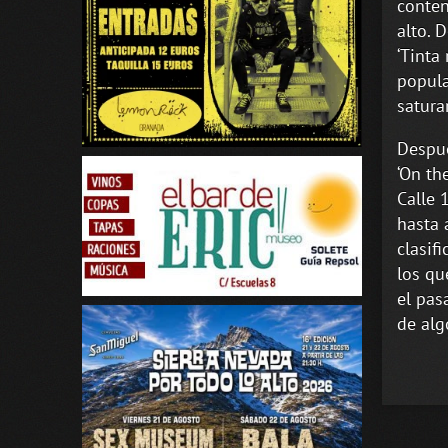
conten
alto. 
‘Tinta
popula
satura
Despué
‘On th
Calle 
hasta 
clasifi
los qu
el pas
de alg