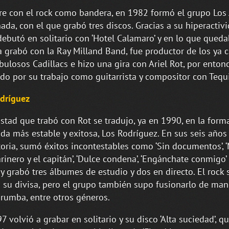
e con el rock como bandera, en 1982 formó el grupo Los
nada, con el que grabó tres discos. Gracias a su hiperactiv
ebutó en solitario con ‘Hotel Calamaro’ y en lo que qued
 grabó con la Ray Milland Band, fue productor de los ya c
bulosos Cadillacs e hizo una gira con Ariel Rot, por enton
do por su trabajo como guitarrista y compositor con Tequi
dríguez
stad que trabó con Rot se tradujo, ya en 1990, en la form
da más estable y exitosa, Los Rodríguez. En sus seis años
toria, sumó éxitos incontestables como ‘Sin documentos’, 
rinero y el capitán’, ‘Dulce condena’, ‘Engánchate conmigo’
 y grabó tres álbumes de estudio y dos en directo. El rock 
 su divisa, pero el grupo también supo fusionarlo de mane
 rumba, entre otros géneros.
7 volvió a grabar en solitario y su disco ‘Alta suciedad’, q