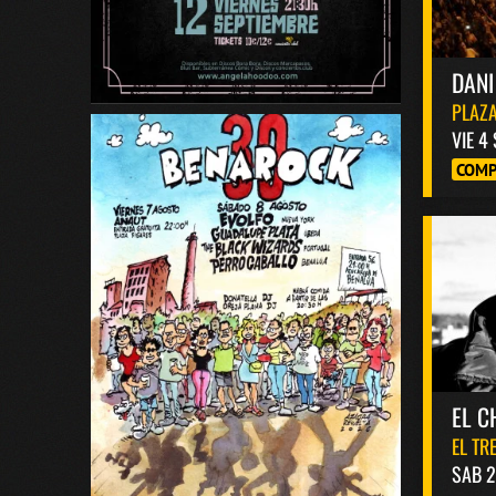
DANI
PLAZA
VIE 4
COMP
EL C
EL TR
SAB 2