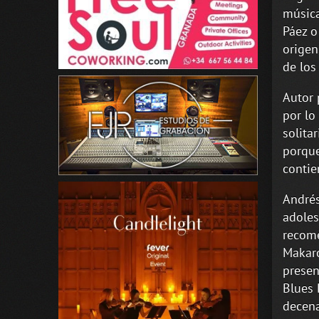
música
Páez o
origen
de los
Autor 
por lo
solita
porque
contie
Andrés
adoles
recome
Makaro
presen
Blues 
decena