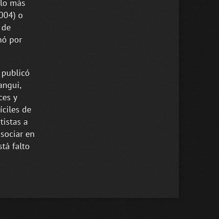
 lo más
2004) o
 de
nó por
 publicó
angui,
ces y
íciles de
tistas a
sociar en
tá falto