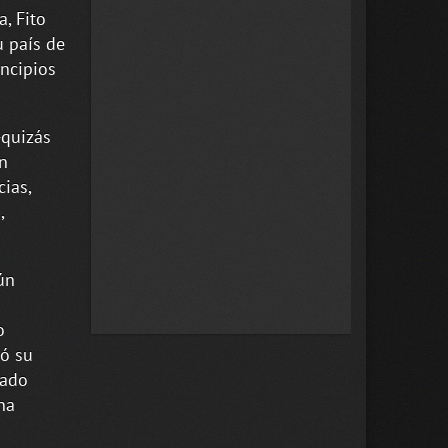
a, Fito
u país de
incipios
-quizás
en
cias,
,
ún
o
nó su
rado
na