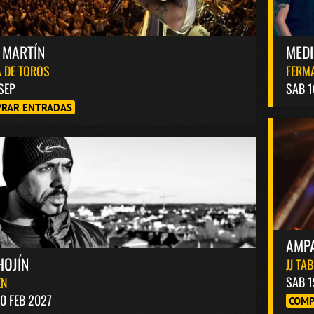
 MARTÍN
MED
 DE TOROS
FERM
 SEP
SAB 1
RAR ENTRADAS
AMP
HOJÍN
JJ TA
SAB 1
EN
0 FEB 2027
COMP