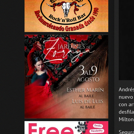
Andrés
nuevo 
con ar
desfila
Milton
Segura