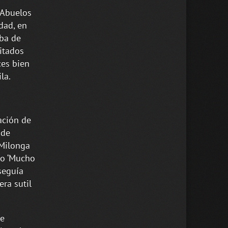
 Abuelos
idad, en
aba de
itados
ces bien
la.
ación de
 de
‘Milonga
 o ‘Mucho
seguía
ra sutil
ue