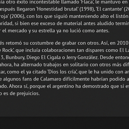
ía otro éxito incontestable llamado ‘Flaca’, le mantuvo en
Después llegaron ‘Honestidad brutal’ (1998), ‘El cantante’ (
 roja’ (2006), con los que siguió manteniendo alto el listón
ridad, si bien ese exceso de material antes aludido termi
r el mercado y su estrella ya no lució como antes.
s retomó su costumbre de grabar con otros. Así, en 2010
e Rock’, que incluía colaboraciones tan dispares como El L
13, Bunbury, Diego El Cigala o Jerry González. Desde enton
ahora, ha alternado trabajos en solitario con otros más dif
car, como el ya citado ‘Dios los cría’, que le ha unido con ar
e algunos fans de Calamaro difícilmente habrían podido a
ado. Ahora sí, porque el argentino ha demostrado que si es
o es de prejuicios.