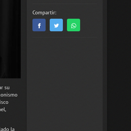
Compartir:
ar su
agonismo
isco
el,
dado la