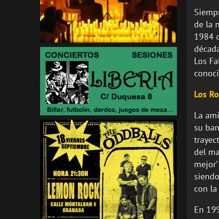
Siempr
de la 
1984 d
década
Los Fa
conoci
Los Ro
La ami
su ban
trayec
del ma
mejor’
siendo
con la
En 199