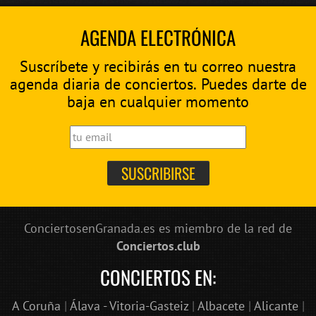
AGENDA ELECTRÓNICA
Suscríbete y recibirás en tu correo nuestra
agenda diaria de conciertos. Puedes darte de
baja en cualquier momento
ConciertosenGranada.es es miembro de la red de
Conciertos.club
CONCIERTOS EN:
A Coruña
|
Álava - Vitoria-Gasteiz
|
Albacete
|
Alicante
|