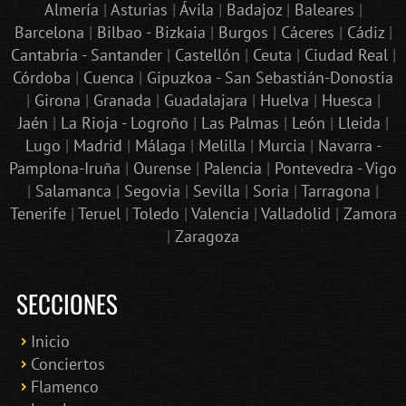
Almería
|
Asturias
|
Ávila
|
Badajoz
|
Baleares
|
Barcelona
|
Bilbao - Bizkaia
|
Burgos
|
Cáceres
|
Cádiz
|
Cantabria - Santander
|
Castellón
|
Ceuta
|
Ciudad Real
|
Córdoba
|
Cuenca
|
Gipuzkoa - San Sebastián-Donostia
|
Girona
|
Granada
|
Guadalajara
|
Huelva
|
Huesca
|
Jaén
|
La Rioja - Logroño
|
Las Palmas
|
León
|
Lleida
|
Lugo
|
Madrid
|
Málaga
|
Melilla
|
Murcia
|
Navarra -
Pamplona-Iruña
|
Ourense
|
Palencia
|
Pontevedra - Vigo
|
Salamanca
|
Segovia
|
Sevilla
|
Soria
|
Tarragona
|
Tenerife
|
Teruel
|
Toledo
|
Valencia
|
Valladolid
|
Zamora
|
Zaragoza
SECCIONES
Inicio
Conciertos
Bololoco · conciertosengranada.es
Flamenco
Online · Te ayudo a encontrar conciertos