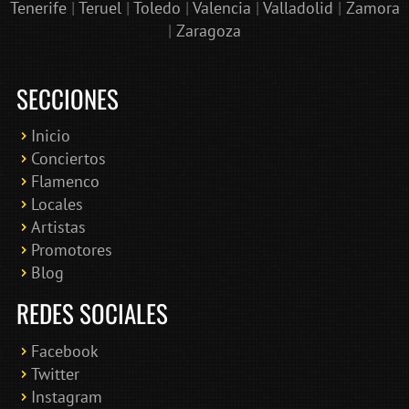
Tenerife
|
Teruel
|
Toledo
|
Valencia
|
Valladolid
|
Zamora
|
Zaragoza
SECCIONES
Inicio
Conciertos
Bololoco · conciertosengranada.es
Flamenco
Online · Te ayudo a encontrar conciertos
Locales
Artistas
Promotores
Blog
REDES SOCIALES
Facebook
Twitter
Instagram