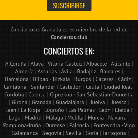
ConciertosenGranada.es es miembro de la red de
Conciertos.club
CONCIERTOS EN:
A Coruña
|
Álava - Vitoria-Gasteiz
|
Albacete
|
Alicante
|
Almería
|
Asturias
|
Ávila
|
Badajoz
|
Baleares
|
Barcelona
|
Bilbao - Bizkaia
|
Burgos
|
Cáceres
|
Cádiz
|
Cantabria - Santander
|
Castellón
|
Ceuta
|
Ciudad Real
|
Córdoba
|
Cuenca
|
Gipuzkoa - San Sebastián-Donostia
|
Girona
|
Granada
|
Guadalajara
|
Huelva
|
Huesca
|
Jaén
|
La Rioja - Logroño
|
Las Palmas
|
León
|
Lleida
|
Lugo
|
Madrid
|
Málaga
|
Melilla
|
Murcia
|
Navarra -
Pamplona-Iruña
|
Ourense
|
Palencia
|
Pontevedra - Vigo
|
Salamanca
|
Segovia
|
Sevilla
|
Soria
|
Tarragona
|