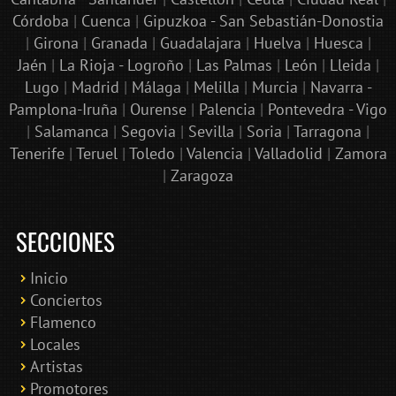
Córdoba
|
Cuenca
|
Gipuzkoa - San Sebastián-Donostia
|
Girona
|
Granada
|
Guadalajara
|
Huelva
|
Huesca
|
Jaén
|
La Rioja - Logroño
|
Las Palmas
|
León
|
Lleida
|
Lugo
|
Madrid
|
Málaga
|
Melilla
|
Murcia
|
Navarra -
Pamplona-Iruña
|
Ourense
|
Palencia
|
Pontevedra - Vigo
|
Salamanca
|
Segovia
|
Sevilla
|
Soria
|
Tarragona
|
Tenerife
|
Teruel
|
Toledo
|
Valencia
|
Valladolid
|
Zamora
|
Zaragoza
SECCIONES
Inicio
Conciertos
Bololoco · conciertosengranada.es
Flamenco
Online · Te ayudo a encontrar conciertos
Locales
Artistas
Promotores