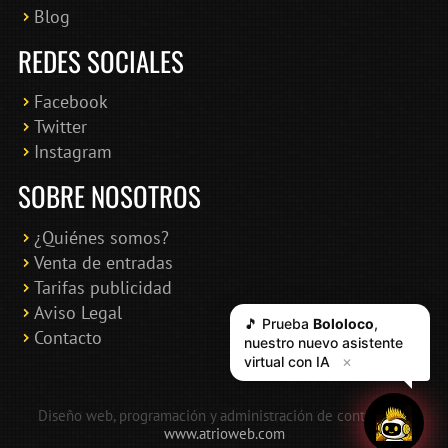
Blog
REDES SOCIALES
Facebook
Twitter
Instagram
SOBRE NOSOTROS
¿Quiénes somos?
Venta de entradas
Tarifas publicidad
Aviso Legal
🎵 Prueba
Bololoco
,
Contacto
nuestro nuevo asistente
virtual con IA
✕
Diseño web, programación y administración de contenidos:
www.atrioweb.com