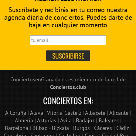
Suscríbete y recibirás en tu correo nuestra
agenda diaria de conciertos. Puedes darte de
baja en cualquier momento
ConciertosenGranada.es es miembro de la red de
Conciertos.club
CONCIERTOS EN:
A Coruña
|
Álava - Vitoria-Gasteiz
|
Albacete
|
Alicante
|
Almería
|
Asturias
|
Ávila
|
Badajoz
|
Baleares
|
Barcelona
|
Bilbao - Bizkaia
|
Burgos
|
Cáceres
|
Cádiz
|
Cantabria - Santander
|
Castellón
|
Ceuta
|
Ciudad Real
|