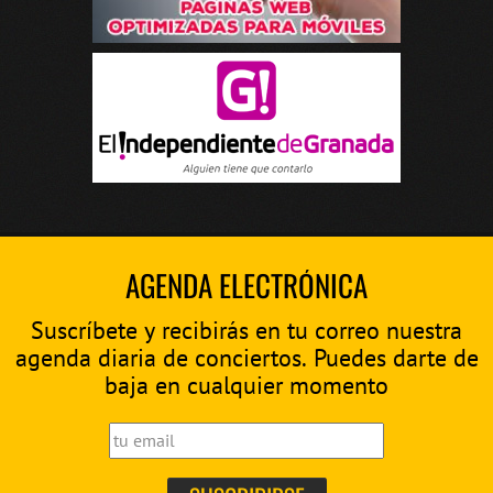
AGENDA ELECTRÓNICA
Suscríbete y recibirás en tu correo nuestra
agenda diaria de conciertos. Puedes darte de
baja en cualquier momento