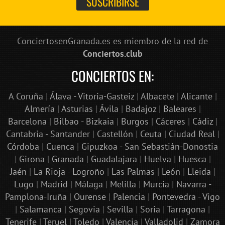
ConciertosenGranada.es es miembro de la red de
Conciertos.club
CONCIERTOS EN:
A Coruña
|
Álava - Vitoria-Gasteiz
|
Albacete
|
Alicante
|
Almería
|
Asturias
|
Ávila
|
Badajoz
|
Baleares
|
Barcelona
|
Bilbao - Bizkaia
|
Burgos
|
Cáceres
|
Cádiz
|
Cantabria - Santander
|
Castellón
|
Ceuta
|
Ciudad Real
|
Córdoba
|
Cuenca
|
Gipuzkoa - San Sebastián-Donostia
|
Girona
|
Granada
|
Guadalajara
|
Huelva
|
Huesca
|
Jaén
|
La Rioja - Logroño
|
Las Palmas
|
León
|
Lleida
|
Lugo
|
Madrid
|
Málaga
|
Melilla
|
Murcia
|
Navarra -
Pamplona-Iruña
|
Ourense
|
Palencia
|
Pontevedra - Vigo
|
Salamanca
|
Segovia
|
Sevilla
|
Soria
|
Tarragona
|
Tenerife
|
Teruel
|
Toledo
|
Valencia
|
Valladolid
|
Zamora