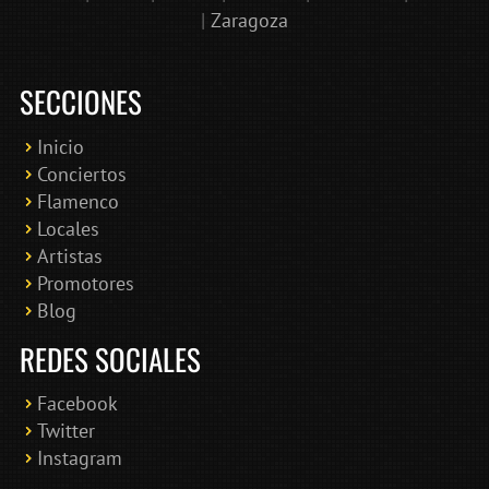
|
Zaragoza
SECCIONES
Inicio
Conciertos
Bololoco · conciertosengranada.es
Flamenco
Online · Te ayudo a encontrar conciertos
Locales
Artistas
Promotores
Blog
REDES SOCIALES
Facebook
Twitter
Instagram