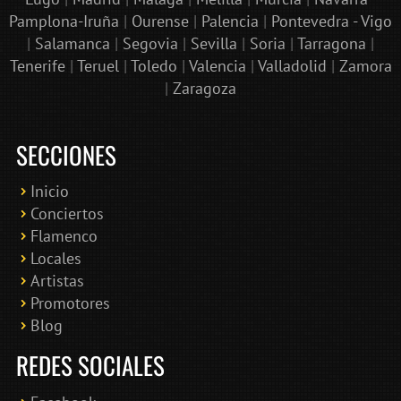
Pamplona-Iruña
|
Ourense
|
Palencia
|
Pontevedra - Vigo
|
Salamanca
|
Segovia
|
Sevilla
|
Soria
|
Tarragona
|
Tenerife
|
Teruel
|
Toledo
|
Valencia
|
Valladolid
|
Zamora
|
Zaragoza
SECCIONES
Inicio
Conciertos
Bololoco · conciertosengranada.es
Flamenco
Online · Te ayudo a encontrar conciertos
Locales
Artistas
Promotores
Blog
REDES SOCIALES