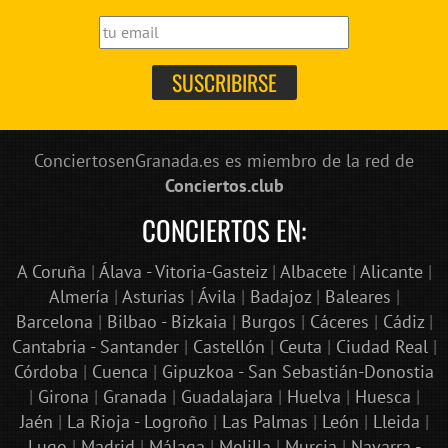
ConciertosenGranada.es es miembro de la red de
Conciertos.club
CONCIERTOS EN:
A Coruña
|
Álava - Vitoria-Gasteiz
|
Albacete
|
Alicante
|
Almería
|
Asturias
|
Ávila
|
Badajoz
|
Baleares
|
Barcelona
|
Bilbao - Bizkaia
|
Burgos
|
Cáceres
|
Cádiz
|
Cantabria - Santander
|
Castellón
|
Ceuta
|
Ciudad Real
|
Córdoba
|
Cuenca
|
Gipuzkoa - San Sebastián-Donostia
|
Girona
|
Granada
|
Guadalajara
|
Huelva
|
Huesca
|
Jaén
|
La Rioja - Logroño
|
Las Palmas
|
León
|
Lleida
|
Lugo
|
Madrid
|
Málaga
|
Melilla
|
Murcia
|
Navarra -