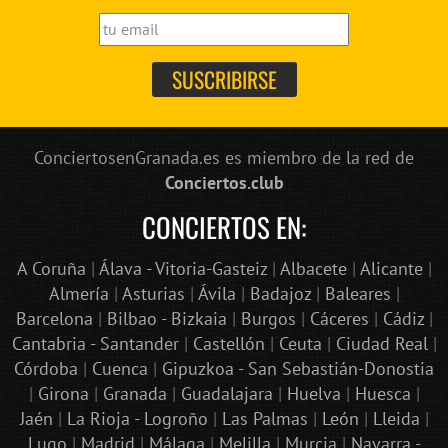
ConciertosenGranada.es es miembro de la red de
Conciertos.club
CONCIERTOS EN:
A Coruña
|
Álava - Vitoria-Gasteiz
|
Albacete
|
Alicante
|
Almería
|
Asturias
|
Ávila
|
Badajoz
|
Baleares
|
Barcelona
|
Bilbao - Bizkaia
|
Burgos
|
Cáceres
|
Cádiz
|
Cantabria - Santander
|
Castellón
|
Ceuta
|
Ciudad Real
|
Córdoba
|
Cuenca
|
Gipuzkoa - San Sebastián-Donostia
|
Girona
|
Granada
|
Guadalajara
|
Huelva
|
Huesca
|
Jaén
|
La Rioja - Logroño
|
Las Palmas
|
León
|
Lleida
|
Lugo
|
Madrid
|
Málaga
|
Melilla
|
Murcia
|
Navarra -