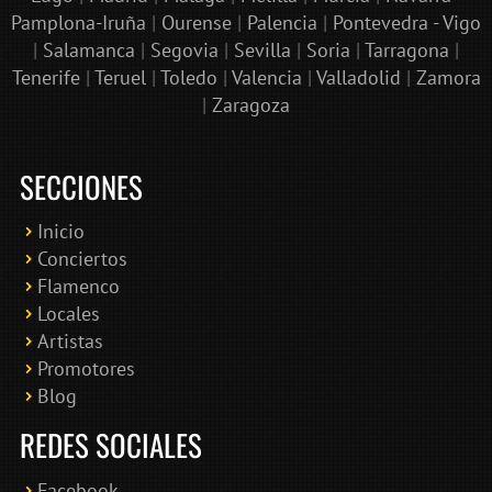
Pamplona-Iruña
|
Ourense
|
Palencia
|
Pontevedra - Vigo
|
Salamanca
|
Segovia
|
Sevilla
|
Soria
|
Tarragona
|
Tenerife
|
Teruel
|
Toledo
|
Valencia
|
Valladolid
|
Zamora
|
Zaragoza
SECCIONES
Inicio
Conciertos
Bololoco · conciertosengranada.es
Flamenco
Online · Te ayudo a encontrar conciertos
Locales
Artistas
Promotores
Blog
REDES SOCIALES
Facebook