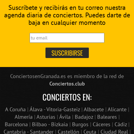
Suscríbete y recibirás en tu correo nuestra
agenda diaria de conciertos. Puedes darte de
baja en cualquier momento
ConciertosenGranada.es es miembro de la red de
Conciertos.club
CONCIERTOS EN:
A Coruña
|
Álava - Vitoria-Gasteiz
|
Albacete
|
Alicante
|
Almería
|
Asturias
|
Ávila
|
Badajoz
|
Baleares
|
Barcelona
|
Bilbao - Bizkaia
|
Burgos
|
Cáceres
|
Cádiz
|
Cantabria - Santander
|
Castellón
|
Ceuta
|
Ciudad Real
|