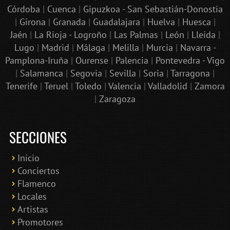
Córdoba
|
Cuenca
|
Gipuzkoa - San Sebastián-Donostia
|
Girona
|
Granada
|
Guadalajara
|
Huelva
|
Huesca
|
Jaén
|
La Rioja - Logroño
|
Las Palmas
|
León
|
Lleida
|
Lugo
|
Madrid
|
Málaga
|
Melilla
|
Murcia
|
Navarra -
Pamplona-Iruña
|
Ourense
|
Palencia
|
Pontevedra - Vigo
|
Salamanca
|
Segovia
|
Sevilla
|
Soria
|
Tarragona
|
Tenerife
|
Teruel
|
Toledo
|
Valencia
|
Valladolid
|
Zamora
|
Zaragoza
SECCIONES
Inicio
Conciertos
Bololoco · conciertosengranada.es
Flamenco
Online · Te ayudo a encontrar conciertos
Locales
Artistas
Promotores