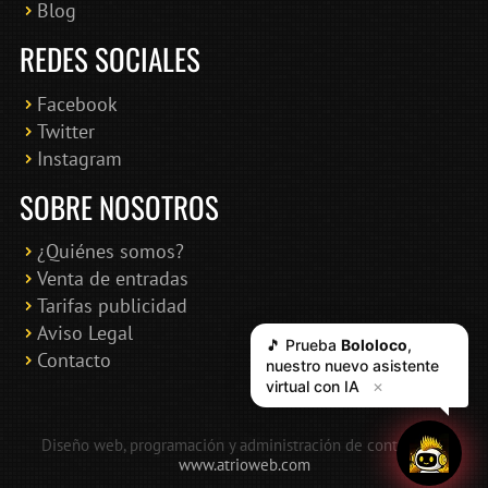
Blog
REDES SOCIALES
Facebook
Twitter
Instagram
SOBRE NOSOTROS
¿Quiénes somos?
Venta de entradas
Tarifas publicidad
Aviso Legal
🎵 Prueba
Bololoco
,
Contacto
nuestro nuevo asistente
virtual con IA
✕
Diseño web, programación y administración de contenidos:
www.atrioweb.com