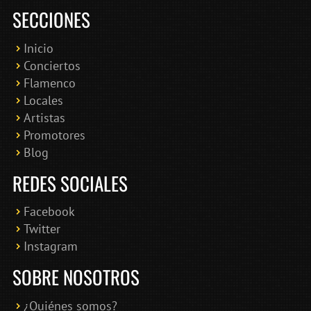
SECCIONES
Inicio
Conciertos
Bololoco · conciertosengranada.es
Flamenco
Online · Te ayudo a encontrar conciertos
Locales
Artistas
Promotores
Blog
REDES SOCIALES
Facebook
Twitter
Instagram
SOBRE NOSOTROS
¿Quiénes somos?