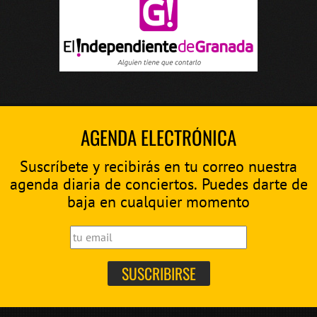
AGENDA ELECTRÓNICA
Suscríbete y recibirás en tu correo nuestra
agenda diaria de conciertos. Puedes darte de
baja en cualquier momento