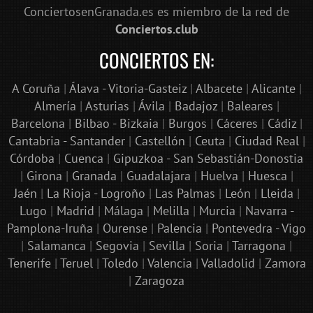
ConciertosenGranada.es es miembro de la red de
Conciertos.club
CONCIERTOS EN:
A Coruña
|
Álava - Vitoria-Gasteiz
|
Albacete
|
Alicante
|
Almería
|
Asturias
|
Ávila
|
Badajoz
|
Baleares
|
Barcelona
|
Bilbao - Bizkaia
|
Burgos
|
Cáceres
|
Cádiz
|
Cantabria - Santander
|
Castellón
|
Ceuta
|
Ciudad Real
|
Córdoba
|
Cuenca
|
Gipuzkoa - San Sebastián-Donostia
|
Girona
|
Granada
|
Guadalajara
|
Huelva
|
Huesca
|
Jaén
|
La Rioja - Logroño
|
Las Palmas
|
León
|
Lleida
|
Lugo
|
Madrid
|
Málaga
|
Melilla
|
Murcia
|
Navarra -
Pamplona-Iruña
|
Ourense
|
Palencia
|
Pontevedra - Vigo
|
Salamanca
|
Segovia
|
Sevilla
|
Soria
|
Tarragona
|
Tenerife
|
Teruel
|
Toledo
|
Valencia
|
Valladolid
|
Zamora
|
Zaragoza