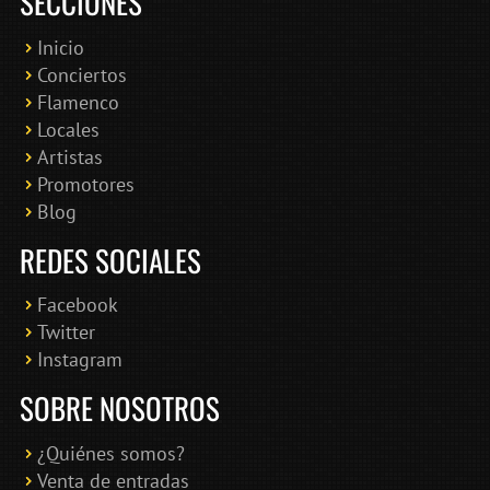
SECCIONES
Inicio
Conciertos
Bololoco · conciertosengranada.es
Flamenco
Online · Te ayudo a encontrar conciertos
Locales
Artistas
Promotores
Blog
REDES SOCIALES
Facebook
Twitter
Instagram
SOBRE NOSOTROS
¿Quiénes somos?
Venta de entradas