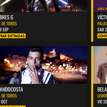
1001 
BRES G
VÍC
 DE TOROS
PALAC
9 SEP
SAB 2
RAR ENTRADAS
COMP
NANDOCOSTA
BEL
 DE TOROS
LEMO
6 OCT
VIE 2