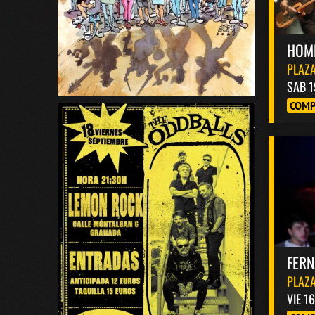
HOM
PLAZA
SAB 1
COMP
FER
PLAZA
VIE 1