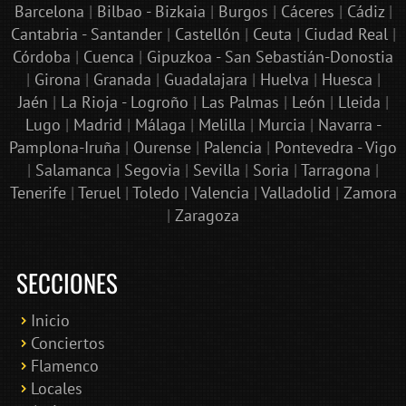
Barcelona
|
Bilbao - Bizkaia
|
Burgos
|
Cáceres
|
Cádiz
|
Cantabria - Santander
|
Castellón
|
Ceuta
|
Ciudad Real
|
Córdoba
|
Cuenca
|
Gipuzkoa - San Sebastián-Donostia
|
Girona
|
Granada
|
Guadalajara
|
Huelva
|
Huesca
|
Jaén
|
La Rioja - Logroño
|
Las Palmas
|
León
|
Lleida
|
Lugo
|
Madrid
|
Málaga
|
Melilla
|
Murcia
|
Navarra -
Pamplona-Iruña
|
Ourense
|
Palencia
|
Pontevedra - Vigo
|
Salamanca
|
Segovia
|
Sevilla
|
Soria
|
Tarragona
|
Tenerife
|
Teruel
|
Toledo
|
Valencia
|
Valladolid
|
Zamora
|
Zaragoza
SECCIONES
Inicio
Conciertos
Bololoco · conciertosengranada.es
Flamenco
Online · Te ayudo a encontrar conciertos
Locales