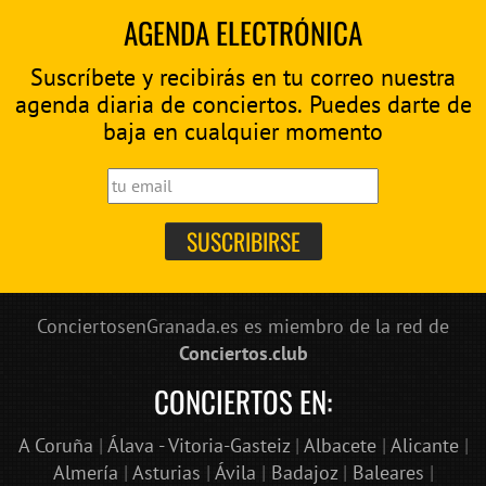
AGENDA ELECTRÓNICA
Suscríbete y recibirás en tu correo nuestra
agenda diaria de conciertos. Puedes darte de
baja en cualquier momento
ConciertosenGranada.es es miembro de la red de
Conciertos.club
CONCIERTOS EN:
A Coruña
|
Álava - Vitoria-Gasteiz
|
Albacete
|
Alicante
|
Almería
|
Asturias
|
Ávila
|
Badajoz
|
Baleares
|