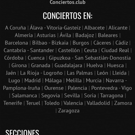
Conciertos.club
CONCIERTOS EN:
A Coruña
|
Álava - Vitoria-Gasteiz
|
Albacete
|
Alicante
|
Almería
|
Asturias
|
Ávila
|
Badajoz
|
Baleares
|
Barcelona
|
Bilbao - Bizkaia
|
Burgos
|
Cáceres
|
Cádiz
|
Cantabria - Santander
|
Castellón
|
Ceuta
|
Ciudad Real
|
Córdoba
|
Cuenca
|
Gipuzkoa - San Sebastián-Donostia
|
Girona
|
Granada
|
Guadalajara
|
Huelva
|
Huesca
|
Jaén
|
La Rioja - Logroño
|
Las Palmas
|
León
|
Lleida
|
Lugo
|
Madrid
|
Málaga
|
Melilla
|
Murcia
|
Navarra -
Pamplona-Iruña
|
Ourense
|
Palencia
|
Pontevedra - Vigo
|
Salamanca
|
Segovia
|
Sevilla
|
Soria
|
Tarragona
|
Tenerife
|
Teruel
|
Toledo
|
Valencia
|
Valladolid
|
Zamora
|
Zaragoza
SECCIONES