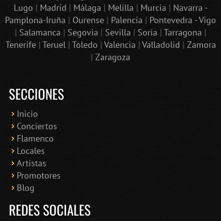
Lugo
|
Madrid
|
Málaga
|
Melilla
|
Murcia
|
Navarra -
Pamplona-Iruña
|
Ourense
|
Palencia
|
Pontevedra - Vigo
|
Salamanca
|
Segovia
|
Sevilla
|
Soria
|
Tarragona
|
Tenerife
|
Teruel
|
Toledo
|
Valencia
|
Valladolid
|
Zamora
|
Zaragoza
SECCIONES
Inicio
Conciertos
Bololoco · conciertosengranada.es
Flamenco
Online · Te ayudo a encontrar conciertos
Locales
Artistas
Promotores
Blog
REDES SOCIALES