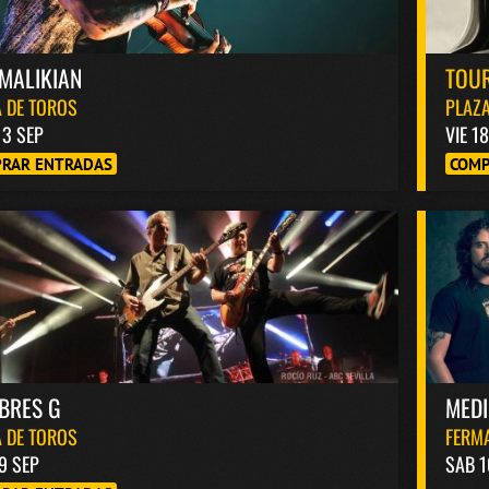
MALIKIAN
TOUR
 DE TOROS
PLAZA
13 SEP
VIE 1
RAR ENTRADAS
COMP
BRES G
MED
 DE TOROS
FERM
9 SEP
SAB 1