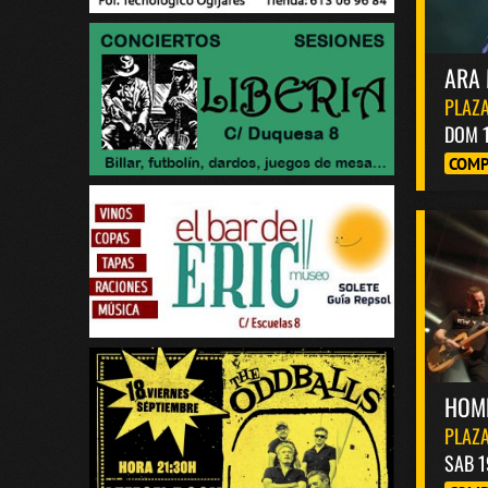
ARA 
PLAZA
DOM 
COMP
HOM
PLAZA
SAB 1